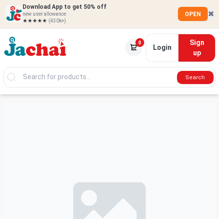
Download App to get 50% off
✖
OPEN
new user allowance
★★★★★
(430k+)
Sign
0
Login
up
Search