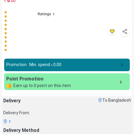
৳
0
.00
Ratings
Promotion : Min. spend ৳
0.00
Point Promotion
Earn up to
0
point on this item
Delivery
To Bangladesh
Delivery From:
Delivery Method