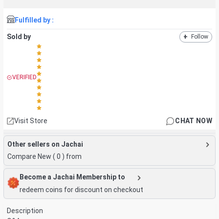
Fulfilled by :
Sold by
+
Follow
VERIFIED
Visit Store
CHAT NOW
Other sellers on Jachai
Compare New (
0
) from
Become a Jachai Membership to
redeem coins for discount on checkout
Description