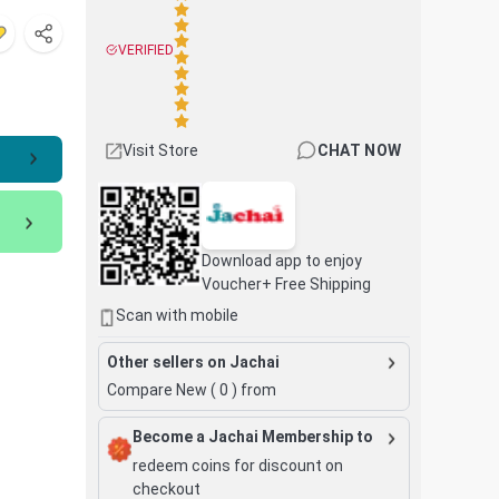
VERIFIED
Visit Store
CHAT NOW
Download app to enjoy
Voucher+ Free Shipping
Scan with mobile
Other sellers on Jachai
Compare New (
0
) from
Become a Jachai Membership to
redeem coins for discount on
checkout