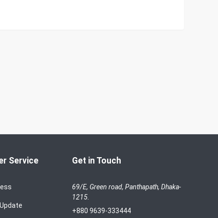
r Service
Get in Touch
cess
69/E, Green road, Panthapath, Dhaka-
1215.
 Update
+880 9639-333444