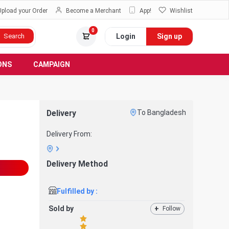
Upload your Order
Become a Merchant
App!
Wishlist
0
Login
Sign up
Search
ONS
CAMPAIGN
Delivery
To Bangladesh
Delivery From:
Delivery Method
Fulfilled by :
Sold by
+
Follow