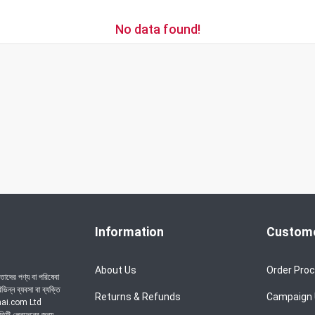
No data found!
Information
Custome
About Us
Order Pro
াদের পণ্য বা পরিষেবা
ন্ন ব্যবসা বা ব্যক্তি
Returns & Refunds
Campaign
achai.com Ltd