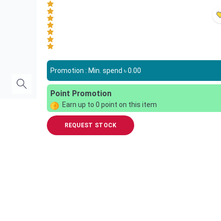
Promotion : Min. spend ৳
0.00
Point Promotion
Earn up to
0
point on this item
REQUEST STOCK