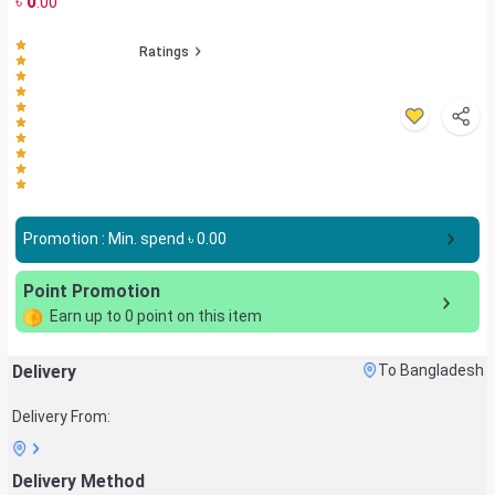
৳
0
.00
Ratings
Promotion : Min. spend ৳
0.00
Point Promotion
Earn up to
0
point on this item
Delivery
To Bangladesh
Delivery From:
Delivery Method