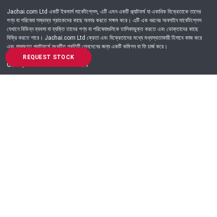
Jachai.com Ltd একটি ইকমার্স মার্কেটপ্লেস, এটি এমন একটি প্ল্যাটফর্ম যা একাধিক বিক্রেতাকে তাদের
পণ্য বা পরিষেবা সম্ভাব্য গ্রাহকদের কাছে অফার করতে সক্ষম করে। এটি এক ধরনের অনলাইন মার্কেটপ্লেস
যেখানে বিভিন্ন ব্যবসা বা ব্যক্তি তাদের পণ্য বা পরিষেবাগুলিকে তালিকাভুক্ত করতে এবং ভোক্তাদের কাছে
বিক্রি করতে পারে। Jachai.com Ltd ক্রেতা এবং বিক্রেতাদের মধ্যে মধ্যস্থতাকারী হিসাবে কাজ করে
এবং সাধারণত প্ল্যাটফর্মে সংঘটিত প্রতিটি লেনদেনের জন্য একটি কমিশন বা ফি চার্জ করে।
REQUEST STOCK
Got Question? Call us 24/7
09639-333444
Information
Customer Service
Order Process
About Us
Campaign Update
Returns & Refunds
News & Events
Terms & Conditions
Support & Helpline
Jachai Career Club
EMI Policy
Privacy Policy
Get in Touch
69/E, Green road, Panthapath, Dhaka-1215.
+880 9639-333444