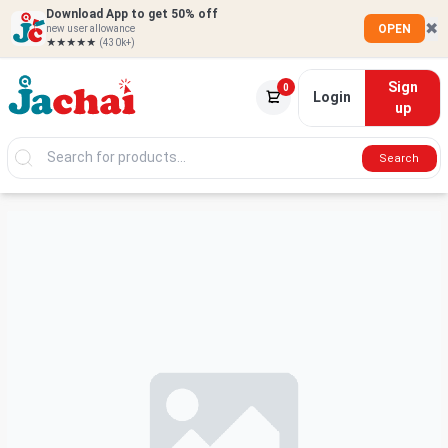
Download App to get 50% off
✖
OPEN
new user allowance
★★★★★
(430k+)
Sign
0
Login
up
Search