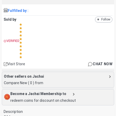
Fulfilled by :
Sold by
+
Follow
VERIFIED
Visit Store
CHAT NOW
Other sellers on Jachai
Compare New (
0
) from
Become a Jachai Membership to
redeem coins for discount on checkout
Description