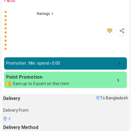
৳
0
.00
Ratings
Promotion : Min. spend ৳
0.00
Point Promotion
Earn up to
0
point on this item
Delivery
To Bangladesh
Delivery From:
Delivery Method