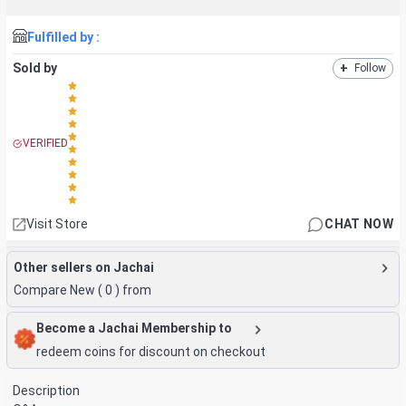
Fulfilled by :
Sold by
+
Follow
VERIFIED
Visit Store
CHAT NOW
Other sellers on Jachai
Compare New (
0
) from
Become a Jachai Membership to
redeem coins for discount on checkout
Description