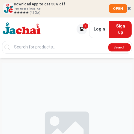
Download App to get 50% off
✖
OPEN
new user allowance
★★★★★
(430k+)
Sign
0
Login
up
Search