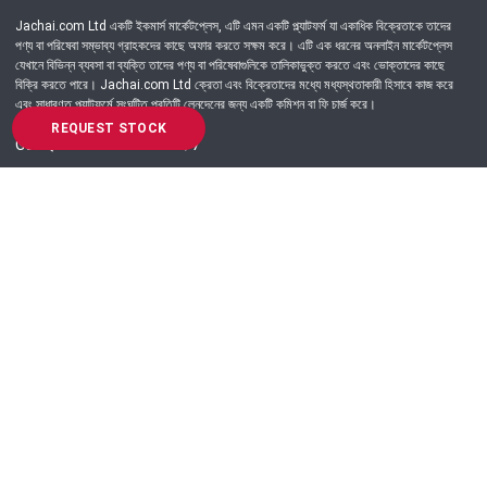
Jachai.com Ltd একটি ইকমার্স মার্কেটপ্লেস, এটি এমন একটি প্ল্যাটফর্ম যা একাধিক বিক্রেতাকে তাদের
পণ্য বা পরিষেবা সম্ভাব্য গ্রাহকদের কাছে অফার করতে সক্ষম করে। এটি এক ধরনের অনলাইন মার্কেটপ্লেস
যেখানে বিভিন্ন ব্যবসা বা ব্যক্তি তাদের পণ্য বা পরিষেবাগুলিকে তালিকাভুক্ত করতে এবং ভোক্তাদের কাছে
বিক্রি করতে পারে। Jachai.com Ltd ক্রেতা এবং বিক্রেতাদের মধ্যে মধ্যস্থতাকারী হিসাবে কাজ করে
এবং সাধারণত প্ল্যাটফর্মে সংঘটিত প্রতিটি লেনদেনের জন্য একটি কমিশন বা ফি চার্জ করে।
REQUEST STOCK
Got Question? Call us 24/7
09639-333444
Information
Customer Service
Order Process
About Us
Campaign Update
Returns & Refunds
News & Events
Terms & Conditions
Support & Helpline
Jachai Career Club
EMI Policy
Privacy Policy
Get in Touch
69/E, Green road, Panthapath, Dhaka-1215.
+880 9639-333444