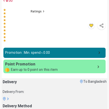
৳
0
.00
Ratings
Promotion : Min. spend ৳
0.00
Point Promotion
Earn up to
0
point on this item
Delivery
To Bangladesh
Delivery From:
Delivery Method