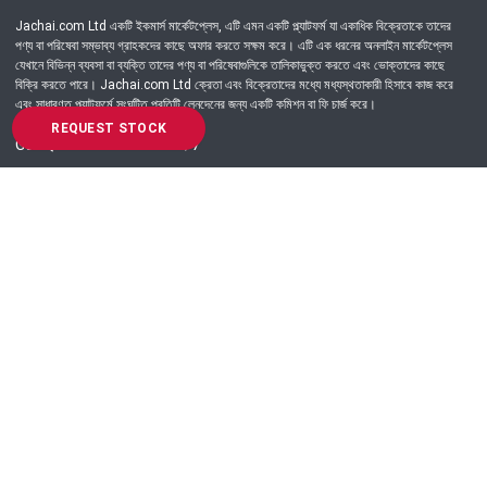
Jachai.com Ltd একটি ইকমার্স মার্কেটপ্লেস, এটি এমন একটি প্ল্যাটফর্ম যা একাধিক বিক্রেতাকে তাদের
পণ্য বা পরিষেবা সম্ভাব্য গ্রাহকদের কাছে অফার করতে সক্ষম করে। এটি এক ধরনের অনলাইন মার্কেটপ্লেস
যেখানে বিভিন্ন ব্যবসা বা ব্যক্তি তাদের পণ্য বা পরিষেবাগুলিকে তালিকাভুক্ত করতে এবং ভোক্তাদের কাছে
বিক্রি করতে পারে। Jachai.com Ltd ক্রেতা এবং বিক্রেতাদের মধ্যে মধ্যস্থতাকারী হিসাবে কাজ করে
এবং সাধারণত প্ল্যাটফর্মে সংঘটিত প্রতিটি লেনদেনের জন্য একটি কমিশন বা ফি চার্জ করে।
REQUEST STOCK
Got Question? Call us 24/7
09639-333444
Information
Customer Service
Order Process
About Us
Campaign Update
Returns & Refunds
News & Events
Terms & Conditions
Support & Helpline
Jachai Career Club
EMI Policy
Privacy Policy
Get in Touch
69/E, Green road, Panthapath, Dhaka-1215.
+880 9639-333444