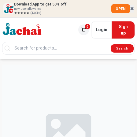
Download App to get 50% off
✖
OPEN
new user allowance
★★★★★
(430k+)
Sign
0
Login
up
Search