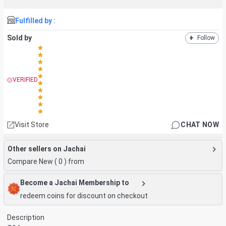
Fulfilled by :
Sold by
+
Follow
VERIFIED
Visit Store
CHAT NOW
Other sellers on Jachai
Compare New (
0
) from
Become a Jachai Membership to
redeem coins for discount on checkout
Description