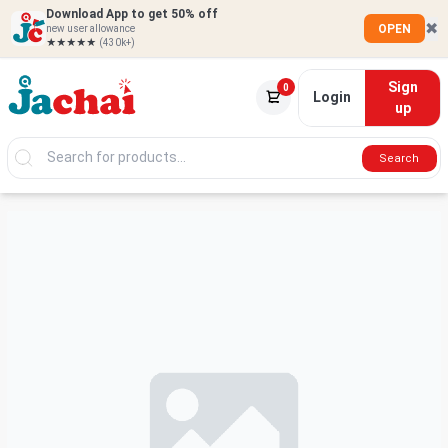
Download App to get 50% off
✖
OPEN
new user allowance
★★★★★
(430k+)
Sign
0
Login
up
Search