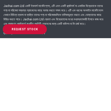
Jachai.com Ltd একটি ইকমার্স মার্কেটপ্লেস, এটি এমন একটি প্ল্যাটফর্ম যা একাধিক বিক্রেতাকে তাদের
পণ্য বা পরিষেবা সম্ভাব্য গ্রাহকদের কাছে অফার করতে সক্ষম করে। এটি এক ধরনের অনলাইন মার্কেটপ্লেস
যেখানে বিভিন্ন ব্যবসা বা ব্যক্তি তাদের পণ্য বা পরিষেবাগুলিকে তালিকাভুক্ত করতে এবং ভোক্তাদের কাছে
বিক্রি করতে পারে। Jachai.com Ltd ক্রেতা এবং বিক্রেতাদের মধ্যে মধ্যস্থতাকারী হিসাবে কাজ করে
এবং সাধারণত প্ল্যাটফর্মে সংঘটিত প্রতিটি লেনদেনের জন্য একটি কমিশন বা ফি চার্জ করে।
REQUEST STOCK
Got Question? Call us 24/7
09639-333444
Information
Customer Service
Order Process
About Us
Campaign Update
Returns & Refunds
News & Events
Terms & Conditions
Support & Helpline
Jachai Career Club
EMI Policy
Privacy Policy
Get in Touch
69/E, Green road, Panthapath, Dhaka-1215.
+880 9639-333444