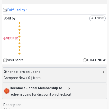
Fulfilled by :
Sold by
+
Follow
VERIFIED
Visit Store
CHAT NOW
Other sellers on Jachai
Compare New (
0
) from
Become a Jachai Membership to
redeem coins for discount on checkout
Description