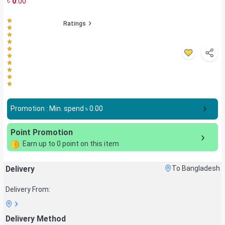
৳
0
.00
Ratings
Promotion : Min. spend ৳
0.00
Point Promotion
Earn up to
0
point on this item
Delivery
To Bangladesh
Delivery From:
Delivery Method