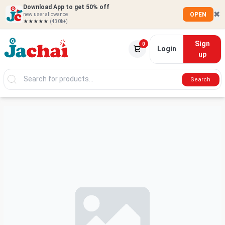
Download App to get 50% off
✖
OPEN
new user allowance
★★★★★
(430k+)
Sign
0
Login
up
Search