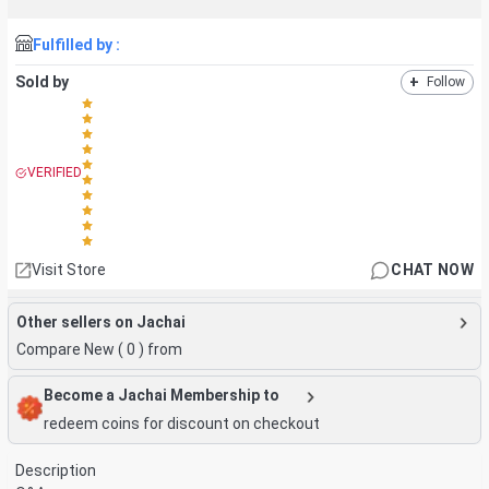
Fulfilled by :
Sold by
+
Follow
VERIFIED
Visit Store
CHAT NOW
Other sellers on Jachai
Compare New (
0
) from
Become a Jachai Membership to
redeem coins for discount on checkout
Description