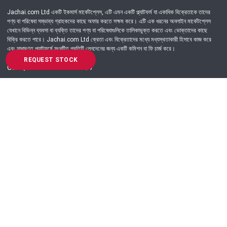
Jachai.com Ltd একটি ইকমার্স মার্কেটপ্লেস, এটি এমন একটি প্ল্যাটফর্ম যা একাধিক বিক্রেতাকে তাদের
পণ্য বা পরিষেবা সম্ভাব্য গ্রাহকদের কাছে অফার করতে সক্ষম করে। এটি এক ধরনের অনলাইন মার্কেটপ্লেস
যেখানে বিভিন্ন ব্যবসা বা ব্যক্তি তাদের পণ্য বা পরিষেবাগুলিকে তালিকাভুক্ত করতে এবং ভোক্তাদের কাছে
বিক্রি করতে পারে। Jachai.com Ltd ক্রেতা এবং বিক্রেতাদের মধ্যে মধ্যস্থতাকারী হিসাবে কাজ করে
এবং সাধারণত প্ল্যাটফর্মে সংঘটিত প্রতিটি লেনদেনের জন্য একটি কমিশন বা ফি চার্জ করে।
REQUEST STOCK
Got Question? Call us 24/7
09639-333444
Information
Customer Service
Order Process
About Us
Campaign Update
Returns & Refunds
News & Events
Terms & Conditions
Support & Helpline
Jachai Career Club
EMI Policy
Privacy Policy
Get in Touch
69/E, Green road, Panthapath, Dhaka-1215.
+880 9639-333444