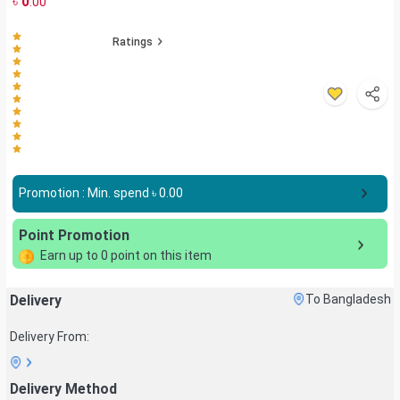
৳
0
.00
Ratings
Promotion : Min. spend ৳
0.00
Point Promotion
Earn up to
0
point on this item
Delivery
To Bangladesh
Delivery From:
Delivery Method