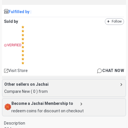
Fulfilled by :
Sold by
+
Follow
VERIFIED
Visit Store
CHAT NOW
Other sellers on Jachai
Compare New (
0
) from
Become a Jachai Membership to
redeem coins for discount on checkout
Description