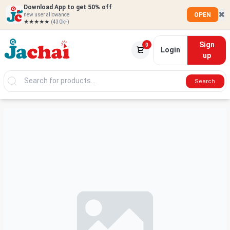
Download App to get 50% off
✖
OPEN
new user allowance
★★★★★
(430k+)
Sign
0
Login
up
Search