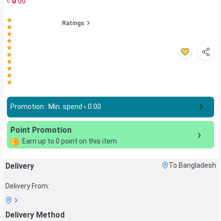
৳
0
.00
Ratings
Promotion : Min. spend ৳
0.00
Point Promotion
Earn up to
0
point on this item
Delivery
To Bangladesh
Delivery From:
Delivery Method