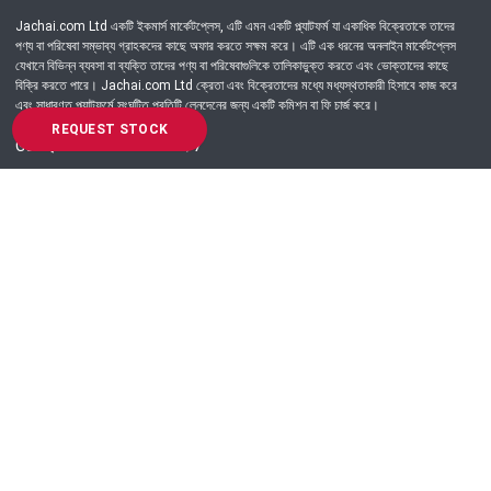
Jachai.com Ltd একটি ইকমার্স মার্কেটপ্লেস, এটি এমন একটি প্ল্যাটফর্ম যা একাধিক বিক্রেতাকে তাদের
পণ্য বা পরিষেবা সম্ভাব্য গ্রাহকদের কাছে অফার করতে সক্ষম করে। এটি এক ধরনের অনলাইন মার্কেটপ্লেস
যেখানে বিভিন্ন ব্যবসা বা ব্যক্তি তাদের পণ্য বা পরিষেবাগুলিকে তালিকাভুক্ত করতে এবং ভোক্তাদের কাছে
বিক্রি করতে পারে। Jachai.com Ltd ক্রেতা এবং বিক্রেতাদের মধ্যে মধ্যস্থতাকারী হিসাবে কাজ করে
এবং সাধারণত প্ল্যাটফর্মে সংঘটিত প্রতিটি লেনদেনের জন্য একটি কমিশন বা ফি চার্জ করে।
REQUEST STOCK
Got Question? Call us 24/7
09639-333444
Information
Customer Service
Order Process
About Us
Campaign Update
Returns & Refunds
News & Events
Terms & Conditions
Support & Helpline
Jachai Career Club
EMI Policy
Privacy Policy
Get in Touch
69/E, Green road, Panthapath, Dhaka-1215.
+880 9639-333444