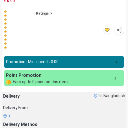
৳
0
.00
Ratings
Promotion : Min. spend ৳
0.00
Point Promotion
Earn up to
0
point on this item
Delivery
To Bangladesh
Delivery From:
Delivery Method