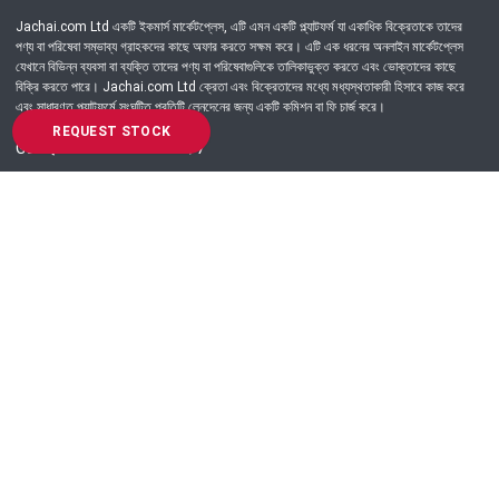
Jachai.com Ltd একটি ইকমার্স মার্কেটপ্লেস, এটি এমন একটি প্ল্যাটফর্ম যা একাধিক বিক্রেতাকে তাদের
পণ্য বা পরিষেবা সম্ভাব্য গ্রাহকদের কাছে অফার করতে সক্ষম করে। এটি এক ধরনের অনলাইন মার্কেটপ্লেস
যেখানে বিভিন্ন ব্যবসা বা ব্যক্তি তাদের পণ্য বা পরিষেবাগুলিকে তালিকাভুক্ত করতে এবং ভোক্তাদের কাছে
বিক্রি করতে পারে। Jachai.com Ltd ক্রেতা এবং বিক্রেতাদের মধ্যে মধ্যস্থতাকারী হিসাবে কাজ করে
এবং সাধারণত প্ল্যাটফর্মে সংঘটিত প্রতিটি লেনদেনের জন্য একটি কমিশন বা ফি চার্জ করে।
REQUEST STOCK
Got Question? Call us 24/7
09639-333444
Information
Customer Service
Order Process
About Us
Campaign Update
Returns & Refunds
News & Events
Terms & Conditions
Support & Helpline
Jachai Career Club
EMI Policy
Privacy Policy
Get in Touch
69/E, Green road, Panthapath, Dhaka-1215.
+880 9639-333444