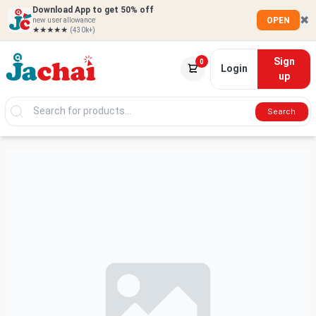
Download App to get 50% off
✖
OPEN
new user allowance
★★★★★
(430k+)
Sign
0
Login
up
Search