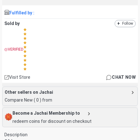
Fulfilled by :
Sold by
+
Follow
VERIFIED
Visit Store
CHAT NOW
Other sellers on Jachai
Compare New (
0
) from
Become a Jachai Membership to
redeem coins for discount on checkout
Description