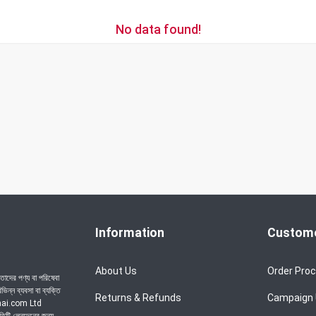
No data found!
Information
Custome
About Us
Order Pro
াদের পণ্য বা পরিষেবা
ন্ন ব্যবসা বা ব্যক্তি
Returns & Refunds
Campaign
achai.com Ltd