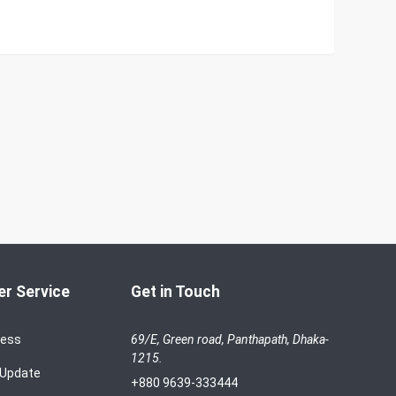
r Service
Get in Touch
cess
69/E, Green road, Panthapath, Dhaka-
1215.
 Update
+880 9639-333444