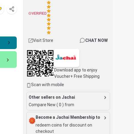
VERIFIED
Visit Store
CHAT NOW
Download app to enjoy
Voucher+ Free Shipping
Scan with mobile
Other sellers on Jachai
Compare New (
0
) from
Become a Jachai Membership to
redeem coins for discount on
checkout