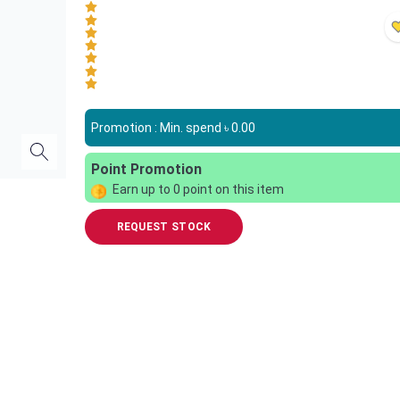
Promotion : Min. spend ৳
0.00
Point Promotion
Earn up to
0
point on this item
REQUEST STOCK