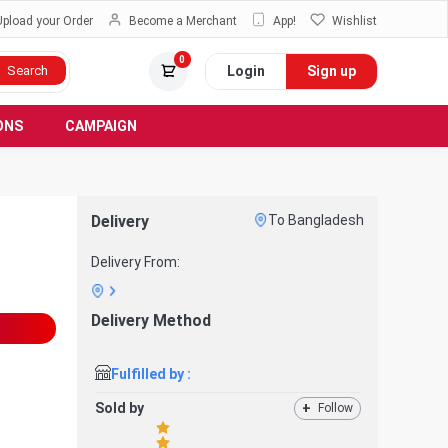
Upload your Order
Become a Merchant
App!
Wishlist
0
Login
Sign up
Search
ONS
CAMPAIGN
Delivery
To Bangladesh
Delivery From:
Delivery Method
Fulfilled by :
Sold by
+
Follow