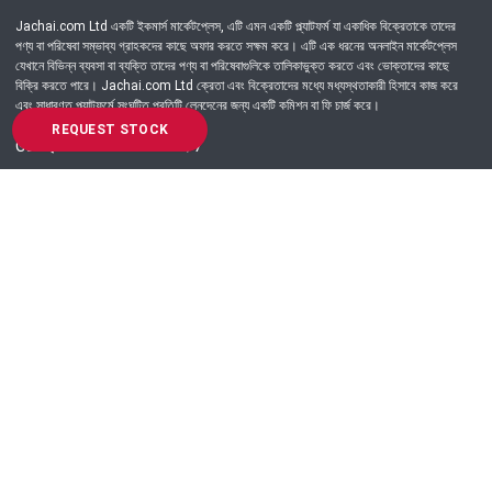
Jachai.com Ltd একটি ইকমার্স মার্কেটপ্লেস, এটি এমন একটি প্ল্যাটফর্ম যা একাধিক বিক্রেতাকে তাদের
পণ্য বা পরিষেবা সম্ভাব্য গ্রাহকদের কাছে অফার করতে সক্ষম করে। এটি এক ধরনের অনলাইন মার্কেটপ্লেস
যেখানে বিভিন্ন ব্যবসা বা ব্যক্তি তাদের পণ্য বা পরিষেবাগুলিকে তালিকাভুক্ত করতে এবং ভোক্তাদের কাছে
বিক্রি করতে পারে। Jachai.com Ltd ক্রেতা এবং বিক্রেতাদের মধ্যে মধ্যস্থতাকারী হিসাবে কাজ করে
এবং সাধারণত প্ল্যাটফর্মে সংঘটিত প্রতিটি লেনদেনের জন্য একটি কমিশন বা ফি চার্জ করে।
REQUEST STOCK
Got Question? Call us 24/7
09639-333444
Information
Customer Service
Order Process
About Us
Campaign Update
Returns & Refunds
News & Events
Terms & Conditions
Support & Helpline
Jachai Career Club
EMI Policy
Privacy Policy
Get in Touch
69/E, Green road, Panthapath, Dhaka-1215.
+880 9639-333444