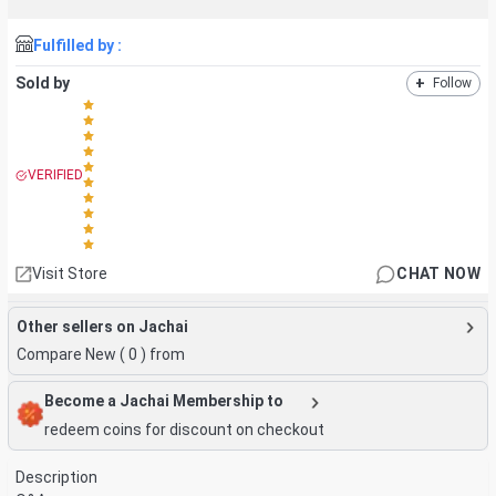
Fulfilled by :
Sold by
+
Follow
VERIFIED
Visit Store
CHAT NOW
Other sellers on Jachai
Compare New (
0
) from
Become a Jachai Membership to
redeem coins for discount on checkout
Description