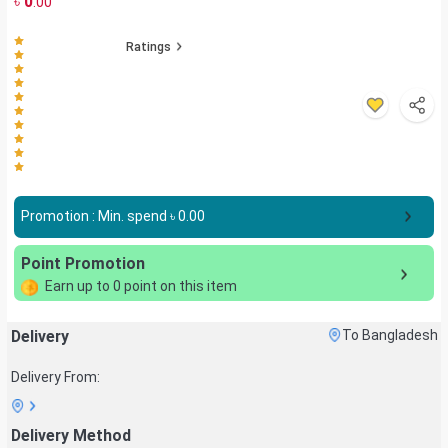
৳
0
.00
Ratings
Promotion : Min. spend ৳
0.00
Point Promotion
Earn up to
0
point on this item
Delivery
To Bangladesh
Delivery From:
Delivery Method