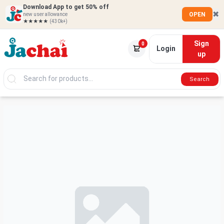
Download App to get 50% off
✖
OPEN
new user allowance
★★★★★
(430k+)
Sign
0
Login
up
Search