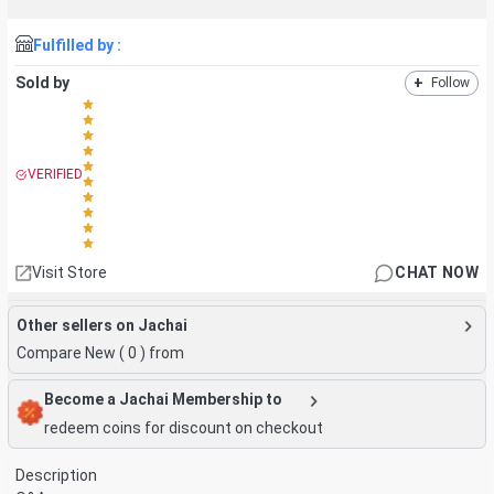
Fulfilled by :
Sold by
+
Follow
VERIFIED
Visit Store
CHAT NOW
Other sellers on Jachai
Compare New (
0
) from
Become a Jachai Membership to
redeem coins for discount on checkout
Description