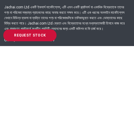
Jachai.com Ltd একটি ইকমার্স মার্কেটপ্লেস, এটি এমন একটি প্ল্যাটফর্ম যা একাধিক বিক্রেতাকে তাদের
পণ্য বা পরিষেবা সম্ভাব্য গ্রাহকদের কাছে অফার করতে সক্ষম করে। এটি এক ধরনের অনলাইন মার্কেটপ্লেস
যেখানে বিভিন্ন ব্যবসা বা ব্যক্তি তাদের পণ্য বা পরিষেবাগুলিকে তালিকাভুক্ত করতে এবং ভোক্তাদের কাছে
বিক্রি করতে পারে। Jachai.com Ltd ক্রেতা এবং বিক্রেতাদের মধ্যে মধ্যস্থতাকারী হিসাবে কাজ করে
এবং সাধারণত প্ল্যাটফর্মে সংঘটিত প্রতিটি লেনদেনের জন্য একটি কমিশন বা ফি চার্জ করে।
REQUEST STOCK
Got Question? Call us 24/7
09639-333444
Information
Customer Service
Order Process
About Us
Campaign Update
Returns & Refunds
News & Events
Terms & Conditions
Support & Helpline
Jachai Career Club
EMI Policy
Privacy Policy
Get in Touch
69/E, Green road, Panthapath, Dhaka-1215.
+880 9639-333444