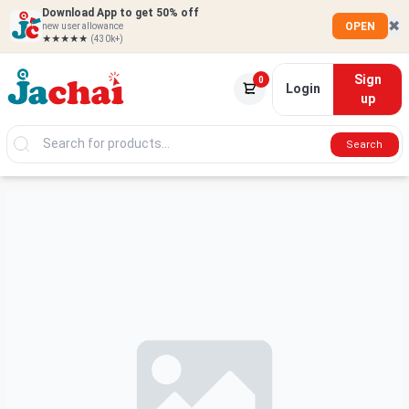
Download App to get 50% off
✖
OPEN
new user allowance
★★★★★
(430k+)
Sign
0
Login
up
Search