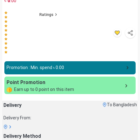
৳
0
.00
Ratings
Promotion : Min. spend ৳
0.00
Point Promotion
Earn up to
0
point on this item
Delivery
To Bangladesh
Delivery From:
Delivery Method