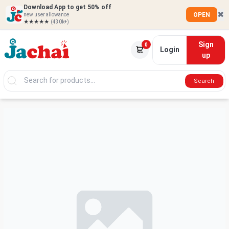
Download App to get 50% off
✖
OPEN
new user allowance
★★★★★
(430k+)
Sign
0
Login
up
Search