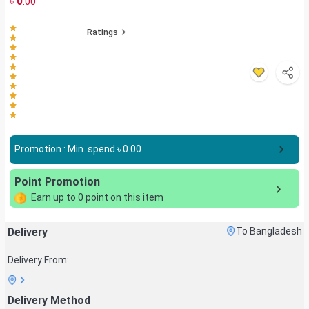
৳
0
.00
Ratings
Promotion : Min. spend ৳
0.00
Point Promotion
Earn up to
0
point on this item
Delivery
To Bangladesh
Delivery From:
Delivery Method