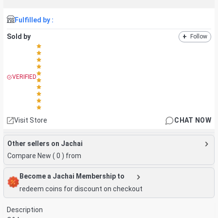
Fulfilled by :
Sold by
+
Follow
VERIFIED
Visit Store
CHAT NOW
Other sellers on Jachai
Compare New (
0
) from
Become a Jachai Membership to
redeem coins for discount on checkout
Description