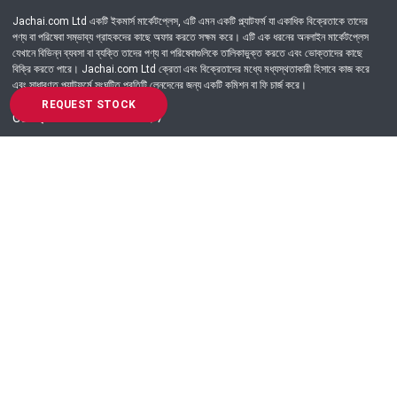
Jachai.com Ltd একটি ইকমার্স মার্কেটপ্লেস, এটি এমন একটি প্ল্যাটফর্ম যা একাধিক বিক্রেতাকে তাদের
পণ্য বা পরিষেবা সম্ভাব্য গ্রাহকদের কাছে অফার করতে সক্ষম করে। এটি এক ধরনের অনলাইন মার্কেটপ্লেস
যেখানে বিভিন্ন ব্যবসা বা ব্যক্তি তাদের পণ্য বা পরিষেবাগুলিকে তালিকাভুক্ত করতে এবং ভোক্তাদের কাছে
বিক্রি করতে পারে। Jachai.com Ltd ক্রেতা এবং বিক্রেতাদের মধ্যে মধ্যস্থতাকারী হিসাবে কাজ করে
এবং সাধারণত প্ল্যাটফর্মে সংঘটিত প্রতিটি লেনদেনের জন্য একটি কমিশন বা ফি চার্জ করে।
REQUEST STOCK
Got Question? Call us 24/7
09639-333444
Information
Customer Service
Order Process
About Us
Campaign Update
Returns & Refunds
News & Events
Terms & Conditions
Support & Helpline
Jachai Career Club
EMI Policy
Privacy Policy
Get in Touch
69/E, Green road, Panthapath, Dhaka-1215.
+880 9639-333444