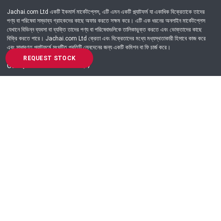
Jachai.com Ltd একটি ইকমার্স মার্কেটপ্লেস, এটি এমন একটি প্ল্যাটফর্ম যা একাধিক বিক্রেতাকে তাদের
পণ্য বা পরিষেবা সম্ভাব্য গ্রাহকদের কাছে অফার করতে সক্ষম করে। এটি এক ধরনের অনলাইন মার্কেটপ্লেস
যেখানে বিভিন্ন ব্যবসা বা ব্যক্তি তাদের পণ্য বা পরিষেবাগুলিকে তালিকাভুক্ত করতে এবং ভোক্তাদের কাছে
বিক্রি করতে পারে। Jachai.com Ltd ক্রেতা এবং বিক্রেতাদের মধ্যে মধ্যস্থতাকারী হিসাবে কাজ করে
এবং সাধারণত প্ল্যাটফর্মে সংঘটিত প্রতিটি লেনদেনের জন্য একটি কমিশন বা ফি চার্জ করে।
REQUEST STOCK
Got Question? Call us 24/7
09639-333444
Information
Customer Service
Order Process
About Us
Campaign Update
Returns & Refunds
News & Events
Terms & Conditions
Support & Helpline
Jachai Career Club
EMI Policy
Privacy Policy
Get in Touch
69/E, Green road, Panthapath, Dhaka-1215.
+880 9639-333444