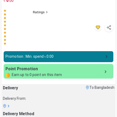
৳
0
.00
Ratings
Promotion : Min. spend ৳
0.00
Point Promotion
Earn up to
0
point on this item
Delivery
To Bangladesh
Delivery From:
Delivery Method