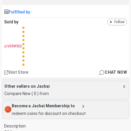
Fulfilled by :
Sold by
+
Follow
VERIFIED
Visit Store
CHAT NOW
Other sellers on Jachai
Compare New (
0
) from
Become a Jachai Membership to
redeem coins for discount on checkout
Description