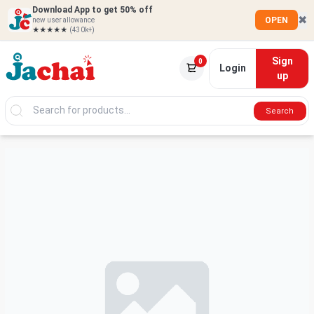
Download App to get 50% off
✖
OPEN
new user allowance
★★★★★
(430k+)
Sign
0
Login
up
Search