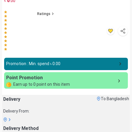
৳
0
.00
Ratings
Promotion : Min. spend ৳
0.00
Point Promotion
Earn up to
0
point on this item
Delivery
To Bangladesh
Delivery From:
Delivery Method