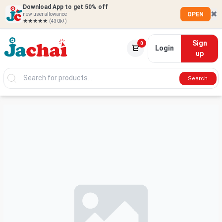
Download App to get 50% off
✖
OPEN
new user allowance
★★★★★
(430k+)
Sign
0
Login
up
Search