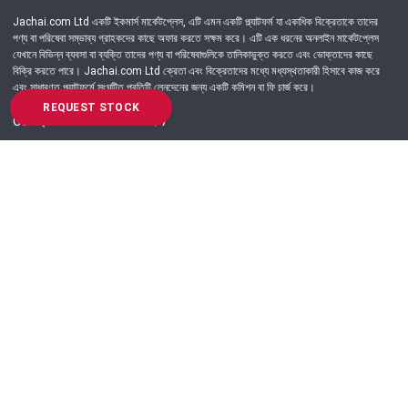
Jachai.com Ltd একটি ইকমার্স মার্কেটপ্লেস, এটি এমন একটি প্ল্যাটফর্ম যা একাধিক বিক্রেতাকে তাদের
পণ্য বা পরিষেবা সম্ভাব্য গ্রাহকদের কাছে অফার করতে সক্ষম করে। এটি এক ধরনের অনলাইন মার্কেটপ্লেস
যেখানে বিভিন্ন ব্যবসা বা ব্যক্তি তাদের পণ্য বা পরিষেবাগুলিকে তালিকাভুক্ত করতে এবং ভোক্তাদের কাছে
বিক্রি করতে পারে। Jachai.com Ltd ক্রেতা এবং বিক্রেতাদের মধ্যে মধ্যস্থতাকারী হিসাবে কাজ করে
এবং সাধারণত প্ল্যাটফর্মে সংঘটিত প্রতিটি লেনদেনের জন্য একটি কমিশন বা ফি চার্জ করে।
REQUEST STOCK
Got Question? Call us 24/7
09639-333444
Information
Customer Service
Order Process
About Us
Campaign Update
Returns & Refunds
News & Events
Terms & Conditions
Support & Helpline
Jachai Career Club
EMI Policy
Privacy Policy
Get in Touch
69/E, Green road, Panthapath, Dhaka-1215.
+880 9639-333444