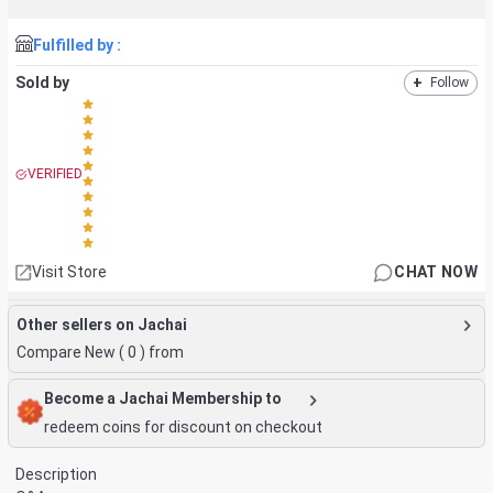
Fulfilled by :
Sold by
+
Follow
VERIFIED
Visit Store
CHAT NOW
Other sellers on Jachai
Compare New (
0
) from
Become a Jachai Membership to
redeem coins for discount on checkout
Description