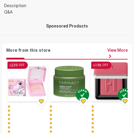
Description
Q&A
Sponsored Products
More from this store
View More
৳
৳
239
196
OFF
OFF