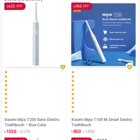
৳
৳
625
450
OFF
OFF
Xiaomi Mijia T200 Sonic Electric
Xiaomi Mijia T100 Mi Smart Electric
Toothbrush – Blue Color
Toothbrush
৳
৳
৳
৳
1550
2175
950
1400