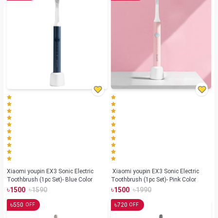
Xiaomi youpin EX3 Sonic Electric
Xiaomi youpin EX3 Sonic Electric
Toothbrush (1pc Set)- Blue Color
Toothbrush (1pc Set)- Pink Color
৳
৳
৳
৳
1500
1590
1500
1990
৳
৳
550
720
OFF
OFF