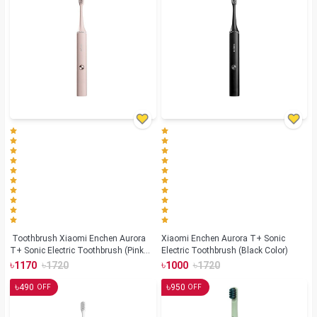
Toothbrush Xiaomi Enchen Aurora
Xiaomi Enchen Aurora T+ Sonic
T+ Sonic Electric Toothbrush (Pink
Electric Toothbrush (Black Color)
Color)
৳
৳
৳
৳
1170
1720
1000
1720
৳
৳
490
950
OFF
OFF