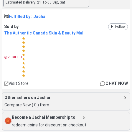
Estimated Delivery:
21 To 05 Sep, Sat
Fulfilled by :
Jachai
Sold by
+
Follow
The Authentic Canada Skin & Beauty Mall
VERIFIED
Visit Store
CHAT NOW
Other sellers on Jachai
Compare New (
0
) from
Become a Jachai Membership to
redeem coins for discount on checkout