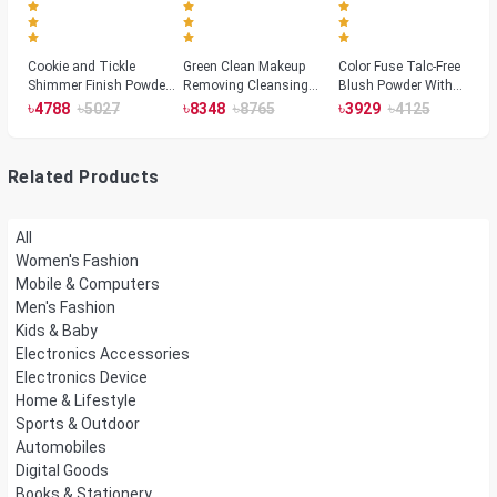
Cookie and Tickle
Green Clean Makeup
Color Fuse Talc-Free
Shimmer Finish Powder
Removing Cleansing
Blush Powder With
Highlighters
Balm
Fermented Arnica
৳
৳
৳
৳
৳
৳
4788
5027
8348
8765
3929
4125
Related Products
All
Women's Fashion
Mobile & Computers
Men's Fashion
Kids & Baby
Electronics Accessories
Electronics Device
Home & Lifestyle
Sports & Outdoor
Automobiles
Digital Goods
Books & Stationery