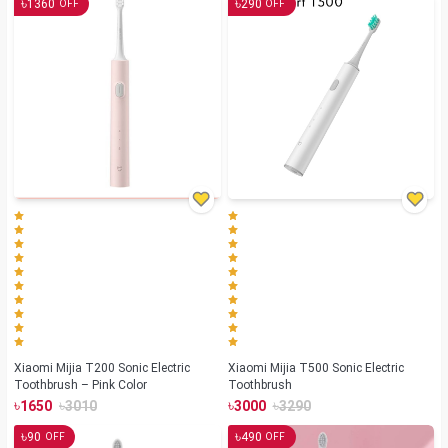
৳
৳
1360
290
OFF
OFF
Xiaomi Mijia T200 Sonic Electric
Xiaomi Mijia T500 Sonic Electric
Toothbrush – Pink Color
Toothbrush
৳
৳
৳
৳
1650
3010
3000
3290
৳
৳
90
490
OFF
OFF