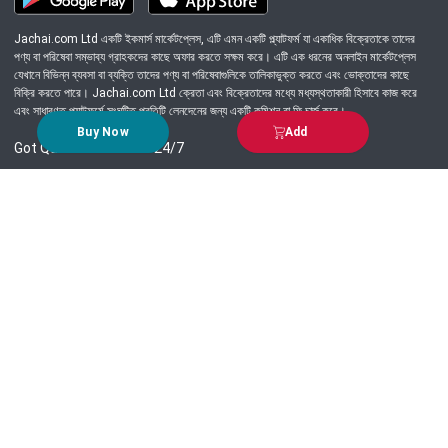
Jachai.com Ltd একটি ইকমার্স মার্কেটপ্লেস, এটি এমন একটি প্ল্যাটফর্ম যা একাধিক বিক্রেতাকে তাদের
পণ্য বা পরিষেবা সম্ভাব্য গ্রাহকদের কাছে অফার করতে সক্ষম করে। এটি এক ধরনের অনলাইন মার্কেটপ্লেস
যেখানে বিভিন্ন ব্যবসা বা ব্যক্তি তাদের পণ্য বা পরিষেবাগুলিকে তালিকাভুক্ত করতে এবং ভোক্তাদের কাছে
বিক্রি করতে পারে। Jachai.com Ltd ক্রেতা এবং বিক্রেতাদের মধ্যে মধ্যস্থতাকারী হিসাবে কাজ করে
এবং সাধারণত প্ল্যাটফর্মে সংঘটিত প্রতিটি লেনদেনের জন্য একটি কমিশন বা ফি চার্জ করে।
Buy Now
Add
Got Question? Call us 24/7
09639-333444
Information
Customer Service
Order Process
About Us
Campaign Update
Returns & Refunds
News & Events
Terms & Conditions
Support & Helpline
Jachai Career Club
EMI Policy
Privacy Policy
Get in Touch
69/E, Green road, Panthapath, Dhaka-1215.