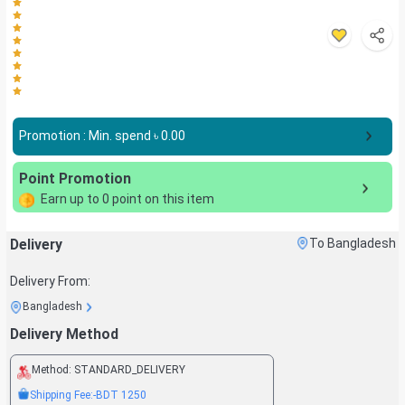
Promotion : Min. spend ৳
0.00
Point Promotion
Earn up to
0
point on this item
Delivery
To Bangladesh
Delivery From:
Bangladesh
Delivery Method
Method:
STANDARD_DELIVERY
Shipping Fee:
-BDT
1250