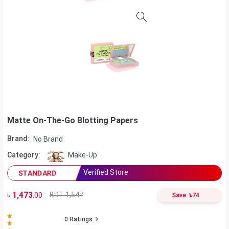
Matte On-The-Go Blotting Papers
Brand:
No Brand
Category:
Make-Up
Verified Store
STANDARD
৳
1,473
৳
BDT 1,547
.00
Save
74
0
Ratings