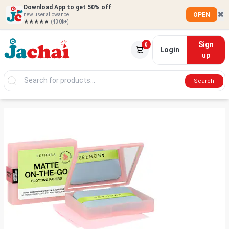
Download App to get 50% off
✖
OPEN
new user allowance
★★★★★
(430k+)
Sign
0
Login
up
Search