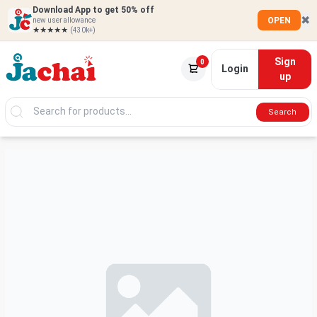
Download App to get 50% off
✖
OPEN
new user allowance
★★★★★
(430k+)
Sign
0
Login
up
Search