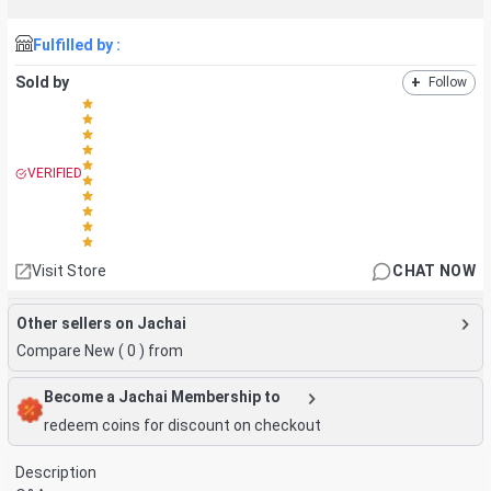
Fulfilled by :
Sold by
+
Follow
VERIFIED
Visit Store
CHAT NOW
Other sellers on Jachai
Compare New (
0
) from
Become a Jachai Membership to
redeem coins for discount on checkout
Description