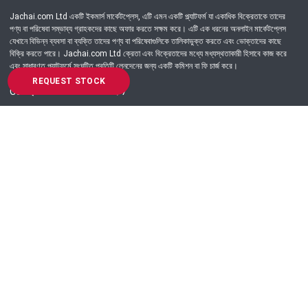
Jachai.com Ltd একটি ইকমার্স মার্কেটপ্লেস, এটি এমন একটি প্ল্যাটফর্ম যা একাধিক বিক্রেতাকে তাদের
পণ্য বা পরিষেবা সম্ভাব্য গ্রাহকদের কাছে অফার করতে সক্ষম করে। এটি এক ধরনের অনলাইন মার্কেটপ্লেস
যেখানে বিভিন্ন ব্যবসা বা ব্যক্তি তাদের পণ্য বা পরিষেবাগুলিকে তালিকাভুক্ত করতে এবং ভোক্তাদের কাছে
বিক্রি করতে পারে। Jachai.com Ltd ক্রেতা এবং বিক্রেতাদের মধ্যে মধ্যস্থতাকারী হিসাবে কাজ করে
এবং সাধারণত প্ল্যাটফর্মে সংঘটিত প্রতিটি লেনদেনের জন্য একটি কমিশন বা ফি চার্জ করে।
REQUEST STOCK
Got Question? Call us 24/7
09639-333444
Information
Customer Service
Order Process
About Us
Campaign Update
Returns & Refunds
News & Events
Terms & Conditions
Support & Helpline
Jachai Career Club
EMI Policy
Privacy Policy
Get in Touch
69/E, Green road, Panthapath, Dhaka-1215.
+880 9639-333444