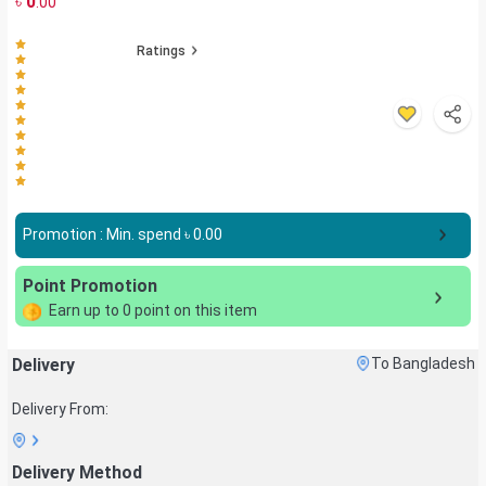
৳
0
.00
Ratings
Promotion : Min. spend ৳
0.00
Point Promotion
Earn up to
0
point on this item
Delivery
To Bangladesh
Delivery From:
Delivery Method