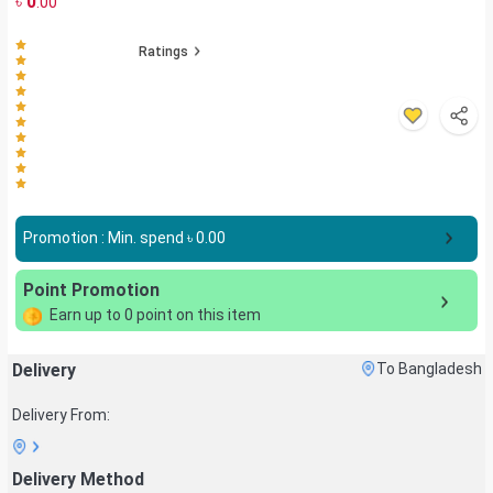
৳
0
.00
Ratings
Promotion : Min. spend ৳
0.00
Point Promotion
Earn up to
0
point on this item
Delivery
To Bangladesh
Delivery From:
Delivery Method