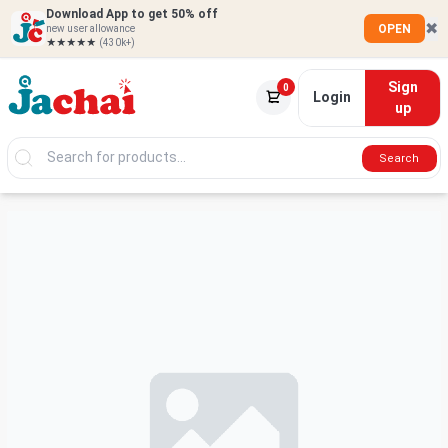
Download App to get 50% off
✖
OPEN
new user allowance
★★★★★
(430k+)
Sign
0
Login
up
Search