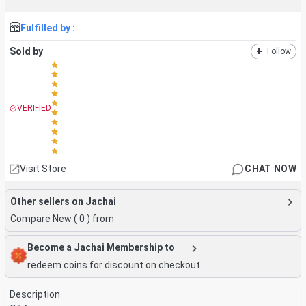
Fulfilled by :
Sold by
+
Follow
VERIFIED
Visit Store
CHAT NOW
Other sellers on Jachai
Compare New (
0
) from
Become a Jachai Membership to
redeem coins for discount on checkout
Description