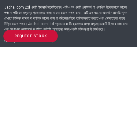
Jachai.com Ltd একটি ইকমার্স মার্কেটপ্লেস, এটি এমন একটি প্ল্যাটফর্ম যা একাধিক বিক্রেতাকে তাদের
পণ্য বা পরিষেবা সম্ভাব্য গ্রাহকদের কাছে অফার করতে সক্ষম করে। এটি এক ধরনের অনলাইন মার্কেটপ্লেস
যেখানে বিভিন্ন ব্যবসা বা ব্যক্তি তাদের পণ্য বা পরিষেবাগুলিকে তালিকাভুক্ত করতে এবং ভোক্তাদের কাছে
বিক্রি করতে পারে। Jachai.com Ltd ক্রেতা এবং বিক্রেতাদের মধ্যে মধ্যস্থতাকারী হিসাবে কাজ করে
এবং সাধারণত প্ল্যাটফর্মে সংঘটিত প্রতিটি লেনদেনের জন্য একটি কমিশন বা ফি চার্জ করে।
REQUEST STOCK
Got Question? Call us 24/7
09639-333444
Information
Customer Service
Order Process
About Us
Campaign Update
Returns & Refunds
News & Events
Terms & Conditions
Support & Helpline
Jachai Career Club
EMI Policy
Privacy Policy
Get in Touch
69/E, Green road, Panthapath, Dhaka-1215.
+880 9639-333444