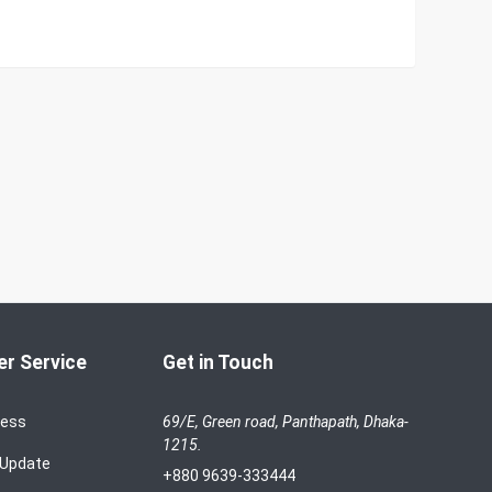
r Service
Get in Touch
cess
69/E, Green road, Panthapath, Dhaka-
1215.
 Update
+880 9639-333444