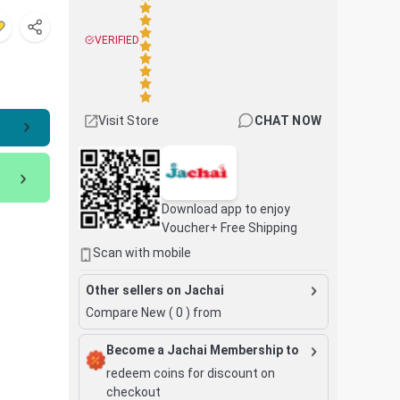
VERIFIED
Visit Store
CHAT NOW
Download app to enjoy
Voucher+ Free Shipping
Scan with mobile
Other sellers on Jachai
Compare New (
0
) from
Become a Jachai Membership to
redeem coins for discount on
checkout