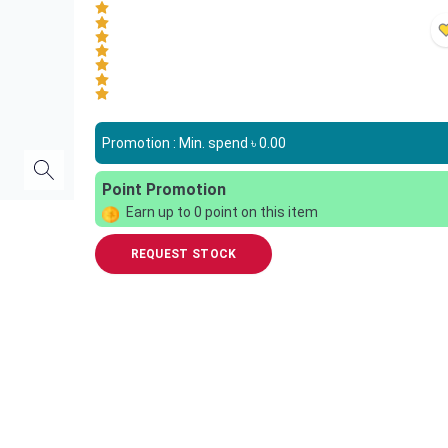
Promotion : Min. spend ৳
0.00
Point Promotion
Earn up to
0
point on this item
REQUEST STOCK