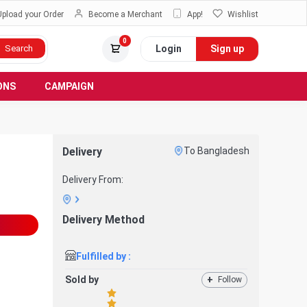
Upload your Order
Become a Merchant
App!
Wishlist
0
Login
Sign up
Search
ONS
CAMPAIGN
Delivery
To Bangladesh
Delivery From:
Delivery Method
Fulfilled by :
Sold by
+
Follow