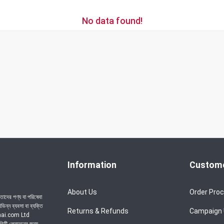
No data found!
Information
Custome
About Us
Order Pro
াদের পণ্য বা পরিষেবা
ন্ন ব্যবসা বা ব্যক্তি
Returns & Refunds
Campaign
achai.com Ltd