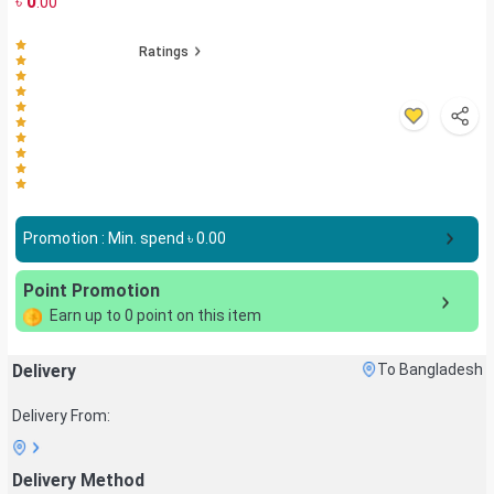
৳
0
.00
Ratings
Promotion : Min. spend ৳
0.00
Point Promotion
Earn up to
0
point on this item
Delivery
To Bangladesh
Delivery From:
Delivery Method