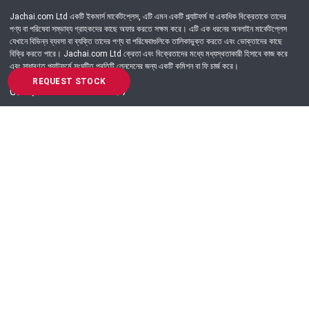
Jachai.com Ltd একটি ইকমার্স মার্কেটপ্লেস, এটি এমন একটি প্ল্যাটফর্ম যা একাধিক বিক্রেতাকে তাদের
পণ্য বা পরিষেবা সম্ভাব্য গ্রাহকদের কাছে অফার করতে সক্ষম করে। এটি এক ধরনের অনলাইন মার্কেটপ্লেস
যেখানে বিভিন্ন ব্যবসা বা ব্যক্তি তাদের পণ্য বা পরিষেবাগুলিকে তালিকাভুক্ত করতে এবং ভোক্তাদের কাছে
বিক্রি করতে পারে। Jachai.com Ltd ক্রেতা এবং বিক্রেতাদের মধ্যে মধ্যস্থতাকারী হিসাবে কাজ করে
এবং সাধারণত প্ল্যাটফর্মে সংঘটিত প্রতিটি লেনদেনের জন্য একটি কমিশন বা ফি চার্জ করে।
REQUEST STOCK
Got Question? Call us 24/7
09639-333444
Information
Customer Service
Order Process
About Us
Campaign Update
Returns & Refunds
News & Events
Terms & Conditions
Support & Helpline
Jachai Career Club
EMI Policy
Privacy Policy
Get in Touch
69/E, Green road, Panthapath, Dhaka-1215.
+880 9639-333444