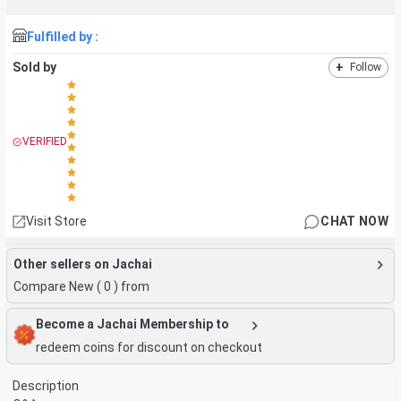
Fulfilled by :
Sold by
+
Follow
VERIFIED
Visit Store
CHAT NOW
Other sellers on Jachai
Compare New (
0
) from
Become a Jachai Membership to
redeem coins for discount on checkout
Description