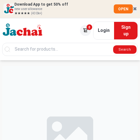
Download App to get 50% off
✖
OPEN
new user allowance
★★★★★
(430k+)
Sign
0
Login
up
Search