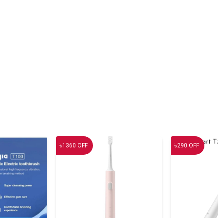
৳
৳
1360
OFF
290
OFF