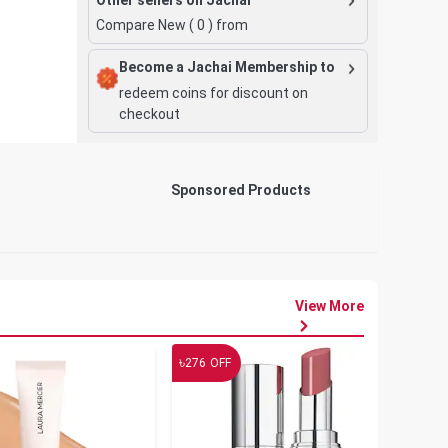
Compare New (
0
) from
Become a Jachai Membership to
redeem coins for discount on
checkout
Sponsored Products
View More
৳
৳
276
OFF
19