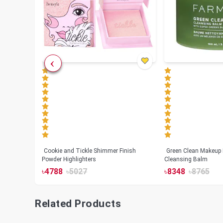
Cookie and Tickle Shimmer Finish
Green Clean Makeup
lush
Powder Highlighters
Cleansing Balm
৳
4788
৳
5027
৳
8348
৳
8765
Related Products