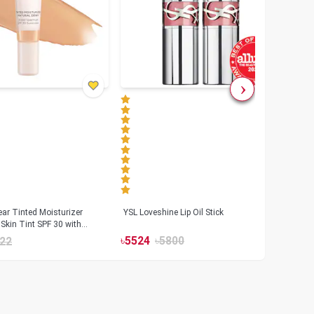
ar Tinted Moisturizer
YSL Loveshine Lip Oil Stick
Sunn
Skin Tint SPF 30 with
SPF 
id
৳
5524
৳
5800
22
৳
39