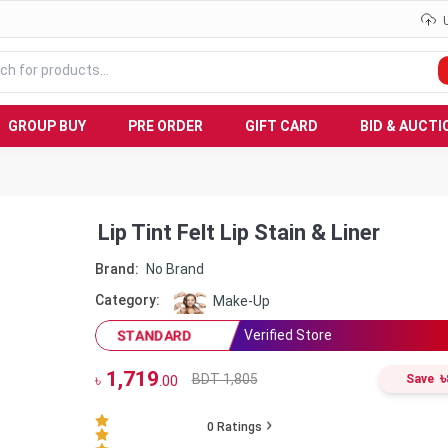
GROUP BUY
PRE ORDER
GIFT CARD
BID & AUCTI
Lip Tint Felt Lip Stain & Liner
Brand:
No Brand
Category:
Make-Up
Verified Store
STANDARD
1,719
৳
BDT 1,805
৳
Save
.00
0
Ratings