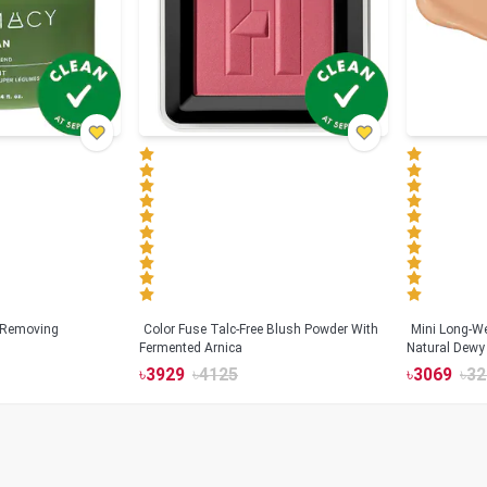
 Removing
Color Fuse Talc-Free Blush Powder With
Mini Long-We
Fermented Arnica
Natural Dewy 
Hyaluronic Ac
৳
3929
৳
4125
৳
3069
৳
32