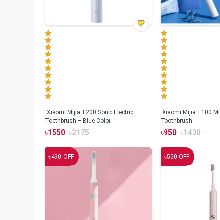
Xiaomi Mijia T200 Sonic Electric
Xiaomi Mijia T100 Mi 
Toothbrush – Blue Color
Toothbrush
৳
1550
৳
2175
৳
950
৳
1400
৳
৳
490
OFF
550
OFF