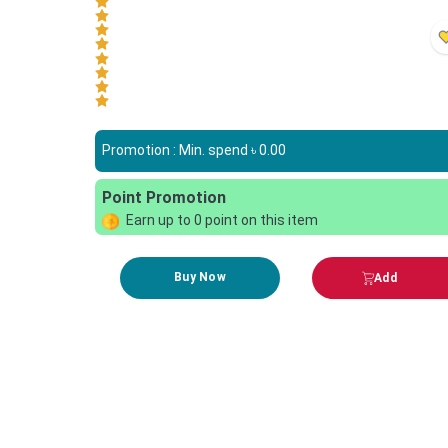
Promotion : Min. spend ৳
0.00
Point Promotion
Earn up to
0
point on this item
Buy Now
Add