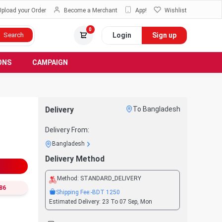
Upload your Order
Become a Merchant
App!
Wishlist
0
Login
Sign up
Search
ONS
CAMPAIGN
Delivery
To Bangladesh
Delivery From:
Bangladesh
Delivery Method
Method:
STANDARD_DELIVERY
86
Shipping Fee:
-BDT
1250
Estimated Delivery:
23 To 07 Sep, Mon