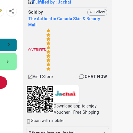
Fulfilled by :
Jachai
Sold by
+
Follow
The Authentic Canada Skin & Beauty
Mall
VERIFIED
Visit Store
CHAT NOW
Download app to enjoy
Voucher+ Free Shipping
Scan with mobile
Other sellers on Jachai