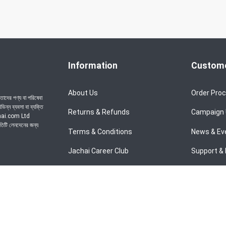
Information
Custome
About Us
Order Pro
াদের পণ্য বা পরিষেবা
ন্ন ব্যবসা বা ব্যক্তি
Returns & Refunds
Campaign
achai.com Ltd
রতিটি লেনদেনের জন্য
Terms & Conditions
News & Ev
Jachai Career Club
Support & 
Privacy Policy
EMI Policy