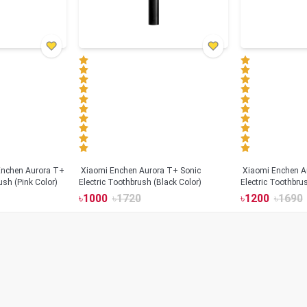
Xiaomi Enchen Aurora T+ Sonic
Xiaomi Enchen A
ush (Pink Color)
Electric Toothbrush (Black Color)
Electric Toothbru
৳
1000
৳
1720
৳
1200
৳
1690