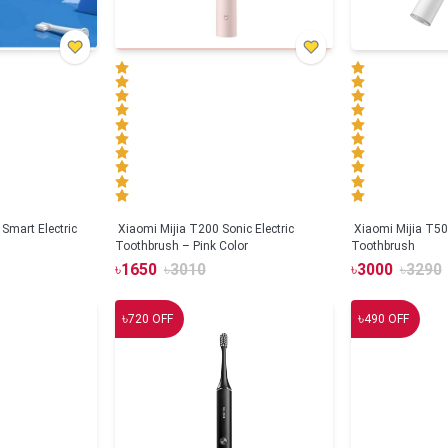
Smart Electric
Xiaomi Mijia T200 Sonic Electric
Xiaomi Mijia T500
Toothbrush – Pink Color
Toothbrush
৳
1650
৳
3010
৳
3000
৳
3290
৳
৳
720
OFF
490
OFF