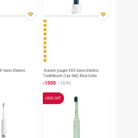
 Sonic Electric
Xiaomi youpin EX3 Sonic Electric
Toothbrush (1pc Set)- Blue Color
৳
1500
৳
1590
৳
950
OFF