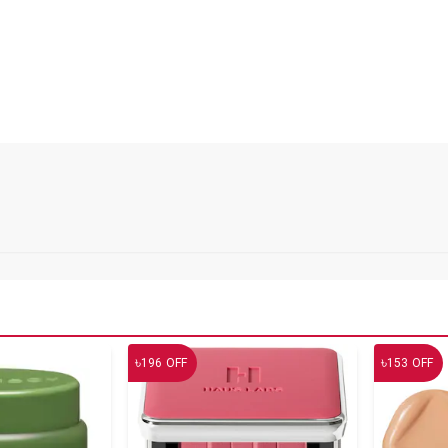
৳
৳
196
OFF
153
OFF