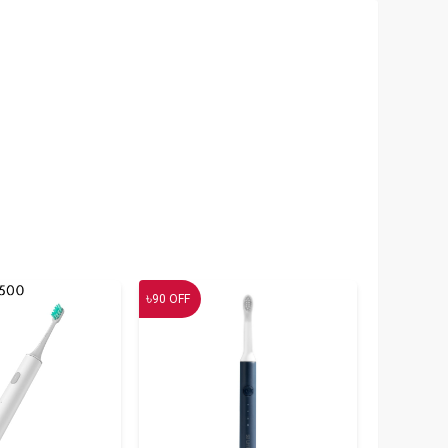
৳
90
OFF