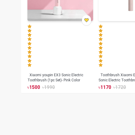
Xiaomi youpin EX3 Sonic Electric
Toothbrush Xiaomi Enchen Aurora T+
Toothbrush (1pc Set)- Pink Color
Sonic Electric Toothbr
৳
1500
৳
1990
৳
1170
৳
1720