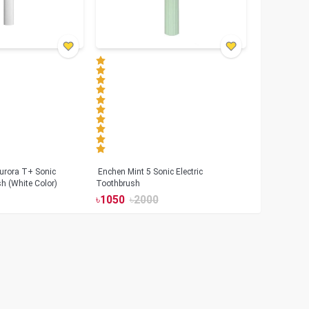
urora T+ Sonic
Enchen Mint 5 Sonic Electric
sh (White Color)
Toothbrush
৳
1050
৳
2000