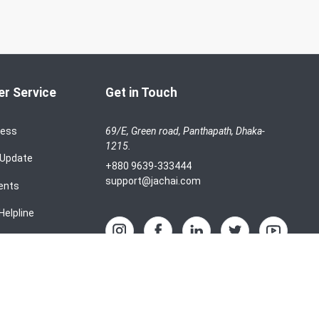
r Service
Get in Touch
cess
69/E, Green road, Panthapath, Dhaka-
1215.
 Update
+880 9639-333444
support@jachai.com
ents
Helpline