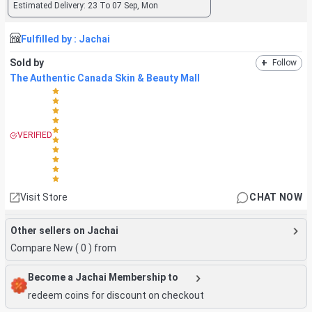
Estimated Delivery:
23 To 07 Sep, Mon
Fulfilled by :
Jachai
Sold by
+
Follow
The Authentic Canada Skin & Beauty Mall
VERIFIED
Visit Store
CHAT NOW
Other sellers on Jachai
Compare New (
0
) from
Become a Jachai Membership to
redeem coins for discount on checkout