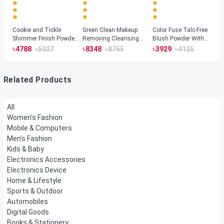
Cookie and Tickle
Green Clean Makeup
Color Fuse Talc-Free
Shimmer Finish Powder
Removing Cleansing
Blush Powder With
Highlighters
Balm
Fermented Arnica
৳
৳
৳
৳
৳
৳
4788
5027
8348
8765
3929
4125
Related Products
All
Women's Fashion
Mobile & Computers
Men's Fashion
Kids & Baby
Electronics Accessories
Electronics Device
Home & Lifestyle
Sports & Outdoor
Automobiles
Digital Goods
Books & Stationery