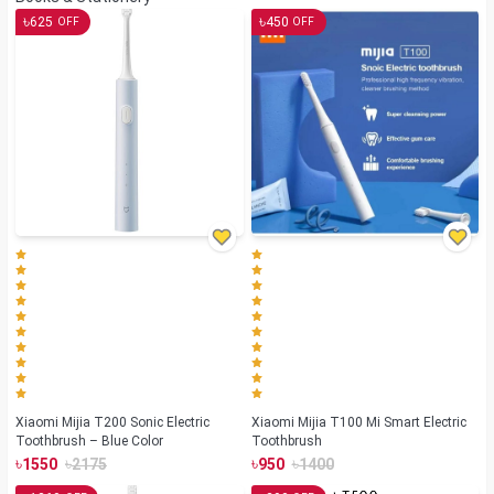
৳
৳
625
450
OFF
OFF
Xiaomi Mijia T200 Sonic Electric
Xiaomi Mijia T100 Mi Smart Electric
Toothbrush – Blue Color
Toothbrush
৳
৳
৳
৳
1550
2175
950
1400