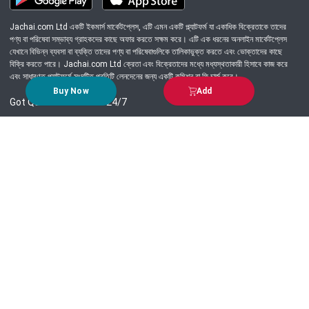
Jachai.com Ltd একটি ইকমার্স মার্কেটপ্লেস, এটি এমন একটি প্ল্যাটফর্ম যা একাধিক বিক্রেতাকে তাদের
পণ্য বা পরিষেবা সম্ভাব্য গ্রাহকদের কাছে অফার করতে সক্ষম করে। এটি এক ধরনের অনলাইন মার্কেটপ্লেস
যেখানে বিভিন্ন ব্যবসা বা ব্যক্তি তাদের পণ্য বা পরিষেবাগুলিকে তালিকাভুক্ত করতে এবং ভোক্তাদের কাছে
বিক্রি করতে পারে। Jachai.com Ltd ক্রেতা এবং বিক্রেতাদের মধ্যে মধ্যস্থতাকারী হিসাবে কাজ করে
এবং সাধারণত প্ল্যাটফর্মে সংঘটিত প্রতিটি লেনদেনের জন্য একটি কমিশন বা ফি চার্জ করে।
Buy Now
Add
Got Question? Call us 24/7
09639-333444
Information
Customer Service
Order Process
About Us
Campaign Update
Returns & Refunds
News & Events
Terms & Conditions
Support & Helpline
Jachai Career Club
EMI Policy
Privacy Policy
Get in Touch
69/E, Green road, Panthapath, Dhaka-1215.