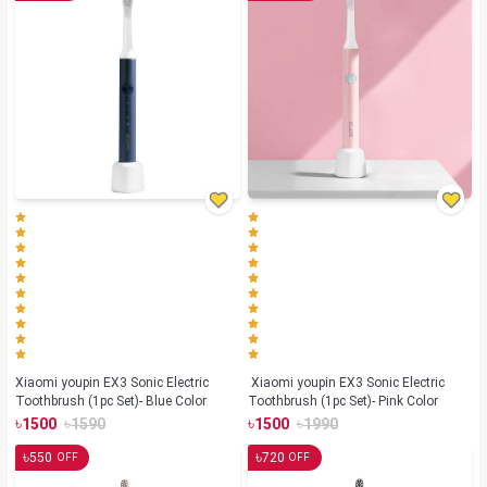
Xiaomi youpin EX3 Sonic Electric
Xiaomi youpin EX3 Sonic Electric
Toothbrush (1pc Set)- Blue Color
Toothbrush (1pc Set)- Pink Color
৳
৳
৳
৳
1500
1590
1500
1990
৳
৳
550
720
OFF
OFF