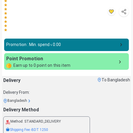
Promotion : Min. spend ৳
0.00
Point Promotion
Earn up to
0
point on this item
Delivery
To Bangladesh
Delivery From:
Bangladesh
Delivery Method
Method:
STANDARD_DELIVERY
Shipping Fee:
-BDT
1250