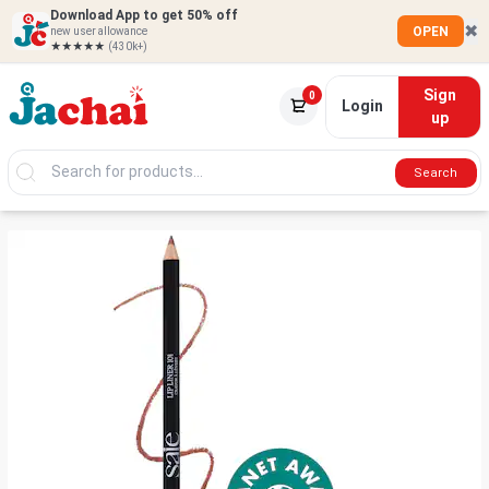
Download App to get 50% off
✖
OPEN
new user allowance
★★★★★
(430k+)
Sign
0
Login
up
Search