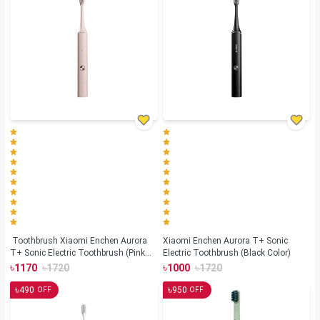
Toothbrush Xiaomi Enchen Aurora
Xiaomi Enchen Aurora T+ Sonic
T+ Sonic Electric Toothbrush (Pink
Electric Toothbrush (Black Color)
Color)
৳
৳
৳
৳
1170
1720
1000
1720
৳
৳
490
950
OFF
OFF