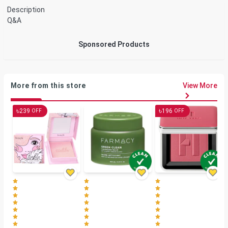
Description
Q&A
Sponsored Products
More from this store
View More
৳
৳
239
196
OFF
OFF