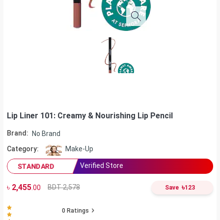
Lip Liner 101: Creamy & Nourishing Lip Pencil
Brand:
No Brand
Category:
Make-Up
Verified Store
STANDARD
৳
2,455
৳
BDT 2,578
.00
Save
123
0
Ratings