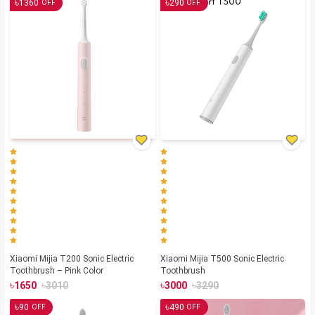
৳
৳
1360
290
OFF
OFF
Xiaomi Mijia T200 Sonic Electric
Xiaomi Mijia T500 Sonic Electric
Toothbrush – Pink Color
Toothbrush
৳
৳
৳
৳
1650
3010
3000
3290
৳
৳
90
490
OFF
OFF