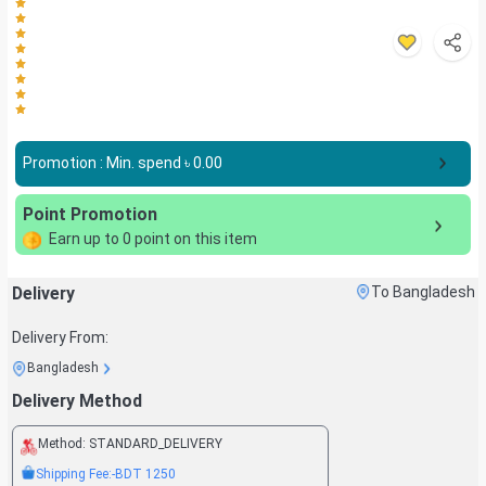
Promotion : Min. spend ৳
0.00
Point Promotion
Earn up to
0
point on this item
Delivery
To Bangladesh
Delivery From:
Bangladesh
Delivery Method
Method:
STANDARD_DELIVERY
Shipping Fee:
-BDT
1250