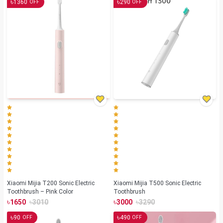
৳
৳
1360
290
OFF
OFF
Xiaomi Mijia T200 Sonic Electric
Xiaomi Mijia T500 Sonic Electric
Toothbrush – Pink Color
Toothbrush
৳
৳
৳
৳
1650
3010
3000
3290
৳
৳
90
490
OFF
OFF