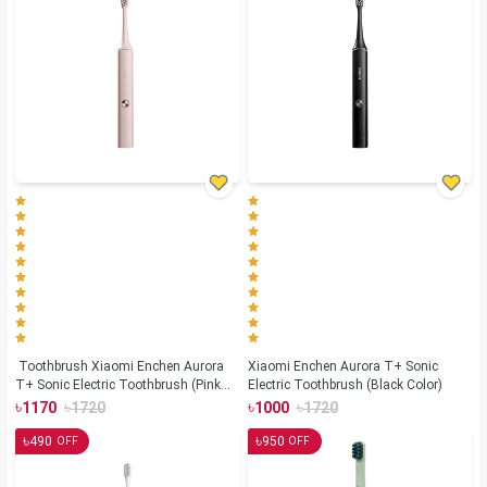
Toothbrush Xiaomi Enchen Aurora
Xiaomi Enchen Aurora T+ Sonic
T+ Sonic Electric Toothbrush (Pink
Electric Toothbrush (Black Color)
Color)
৳
৳
৳
৳
1170
1720
1000
1720
৳
৳
490
950
OFF
OFF