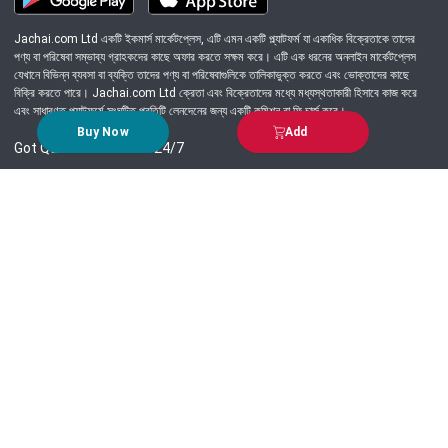
Jachai.com Ltd একটি ইকমার্স মার্কেটপ্লেস, এটি এমন একটি প্ল্যাটফর্ম যা একাধিক বিক্রেতাকে তাদের
পণ্য বা পরিষেবা সম্ভাব্য গ্রাহকদের কাছে অফার করতে সক্ষম করে। এটি এক ধরনের অনলাইন মার্কেটপ্লেস
যেখানে বিভিন্ন ব্যবসা বা ব্যক্তি তাদের পণ্য বা পরিষেবাগুলিকে তালিকাভুক্ত করতে এবং ভোক্তাদের কাছে
বিক্রি করতে পারে। Jachai.com Ltd ক্রেতা এবং বিক্রেতাদের মধ্যে মধ্যস্থতাকারী হিসাবে কাজ করে
এবং সাধারণত প্ল্যাটফর্মে সংঘটিত প্রতিটি লেনদেনের জন্য একটি কমিশন বা ফি চার্জ করে।
Buy Now
Add
Got Question? Call us 24/7
09639-333444
Information
Customer Service
Order Process
About Us
Campaign Update
Returns & Refunds
News & Events
Terms & Conditions
Support & Helpline
Jachai Career Club
EMI Policy
Privacy Policy
Get in Touch
69/E, Green road, Panthapath, Dhaka-1215.