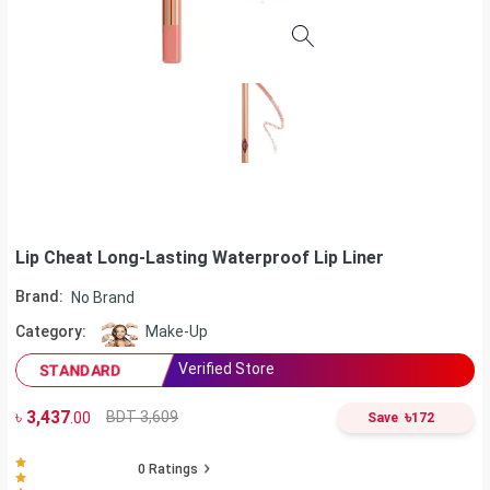
Lip Cheat Long-Lasting Waterproof Lip Liner
Brand:
No Brand
Category:
Make-Up
Verified Store
STANDARD
৳
3,437
৳
BDT 3,609
.00
Save
172
0
Ratings