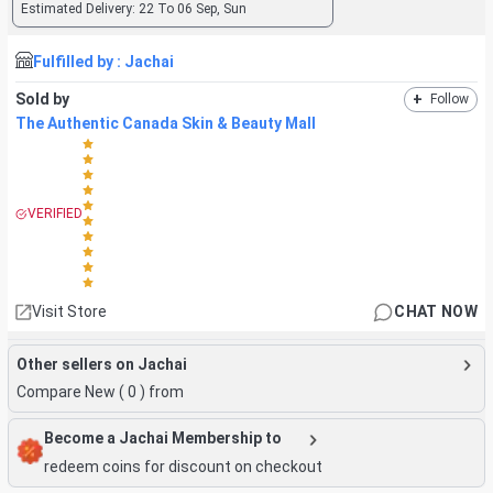
Estimated Delivery:
22 To 06 Sep, Sun
Fulfilled by :
Jachai
Sold by
+
Follow
The Authentic Canada Skin & Beauty Mall
VERIFIED
Visit Store
CHAT NOW
Other sellers on Jachai
Compare New (
0
) from
Become a Jachai Membership to
redeem coins for discount on checkout