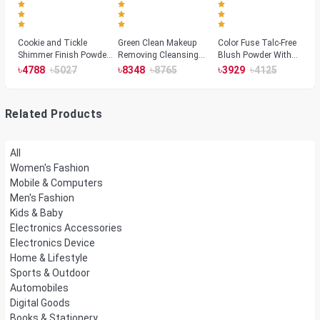
Cookie and Tickle
Green Clean Makeup
Color Fuse Talc-Free
Shimmer Finish Powder
Removing Cleansing
Blush Powder With
Highlighters
Balm
Fermented Arnica
৳
৳
৳
৳
৳
৳
4788
5027
8348
8765
3929
4125
Related Products
All
Women's Fashion
Mobile & Computers
Men's Fashion
Kids & Baby
Electronics Accessories
Electronics Device
Home & Lifestyle
Sports & Outdoor
Automobiles
Digital Goods
Books & Stationery