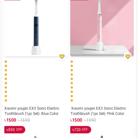
Xiaomi youpin EX3 Sonic Electric
Xiaomi youpin EX3 Sonic Electric
Toothbrush (1pc Set)- Blue Color
Toothbrush (1pc Set)- Pink Color
৳
৳
৳
৳
1500
1590
1500
1990
৳
৳
550
720
OFF
OFF