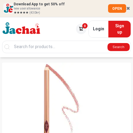
Download App to get 50% off
✖
OPEN
new user allowance
★★★★★
(430k+)
Sign
0
Login
up
Search