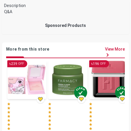
Description
Q&A
Sponsored Products
More from this store
View More
৳
৳
239
196
OFF
OFF