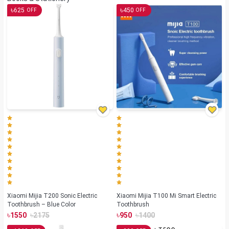
৳
৳
625
450
OFF
OFF
Xiaomi Mijia T200 Sonic Electric
Xiaomi Mijia T100 Mi Smart Electric
Toothbrush – Blue Color
Toothbrush
৳
৳
৳
৳
1550
2175
950
1400