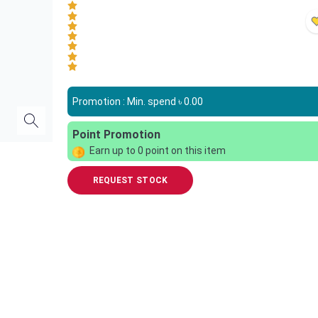
Promotion : Min. spend ৳
0.00
Point Promotion
Earn up to
0
point on this item
REQUEST STOCK