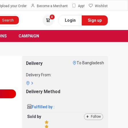
Upload your Order
Become a Merchant
App!
Wishlist
0
Login
Sign up
Search
ONS
CAMPAIGN
Delivery
To Bangladesh
Delivery From:
Delivery Method
Fulfilled by :
Sold by
+
Follow