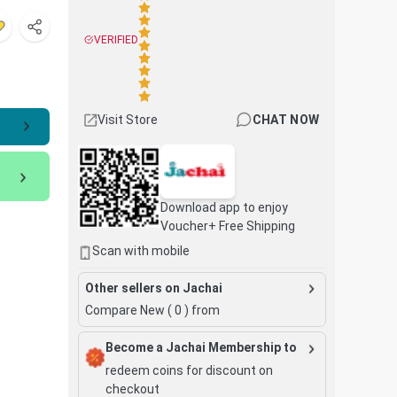
VERIFIED
Visit Store
CHAT NOW
Download app to enjoy
Voucher+ Free Shipping
Scan with mobile
Other sellers on Jachai
Compare New (
0
) from
Become a Jachai Membership to
redeem coins for discount on
checkout