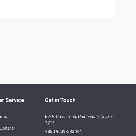
r Service
Get in Touch
cess
69/E, Green road, Panthapath, Dhaka-
1215.
 Update
+880 9639-333444