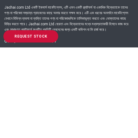
Jachai.com Ltd একটি ইকমার্স মার্কেটপ্লেস, এটি এমন একটি প্ল্যাটফর্ম যা একাধিক বিক্রেতাকে তাদের
পণ্য বা পরিষেবা সম্ভাব্য গ্রাহকদের কাছে অফার করতে সক্ষম করে। এটি এক ধরনের অনলাইন মার্কেটপ্লেস
যেখানে বিভিন্ন ব্যবসা বা ব্যক্তি তাদের পণ্য বা পরিষেবাগুলিকে তালিকাভুক্ত করতে এবং ভোক্তাদের কাছে
বিক্রি করতে পারে। Jachai.com Ltd ক্রেতা এবং বিক্রেতাদের মধ্যে মধ্যস্থতাকারী হিসাবে কাজ করে
এবং সাধারণত প্ল্যাটফর্মে সংঘটিত প্রতিটি লেনদেনের জন্য একটি কমিশন বা ফি চার্জ করে।
REQUEST STOCK
Got Question? Call us 24/7
09639-333444
Information
Customer Service
Order Process
About Us
Campaign Update
Returns & Refunds
News & Events
Terms & Conditions
Support & Helpline
Jachai Career Club
EMI Policy
Privacy Policy
Get in Touch
69/E, Green road, Panthapath, Dhaka-1215.
+880 9639-333444