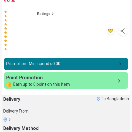
৳
0
.00
Ratings
Promotion : Min. spend ৳
0.00
Point Promotion
Earn up to
0
point on this item
Delivery
To Bangladesh
Delivery From:
Delivery Method