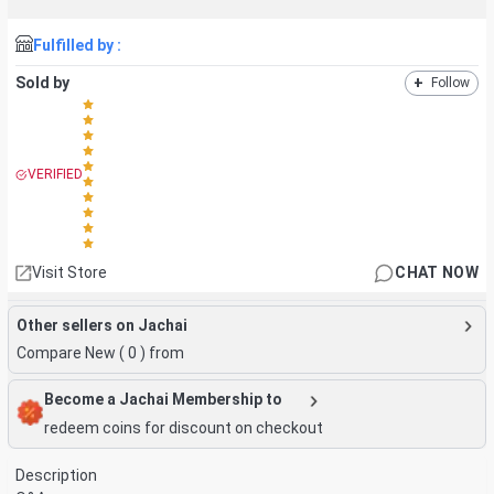
Fulfilled by :
Sold by
+
Follow
VERIFIED
Visit Store
CHAT NOW
Other sellers on Jachai
Compare New (
0
) from
Become a Jachai Membership to
redeem coins for discount on checkout
Description