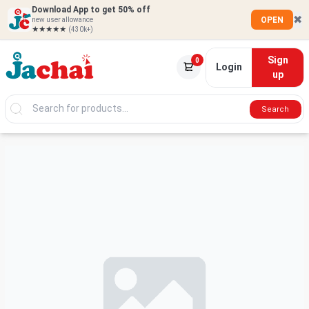
Download App to get 50% off
✖
OPEN
new user allowance
★★★★★
(430k+)
Sign
0
Login
up
Search