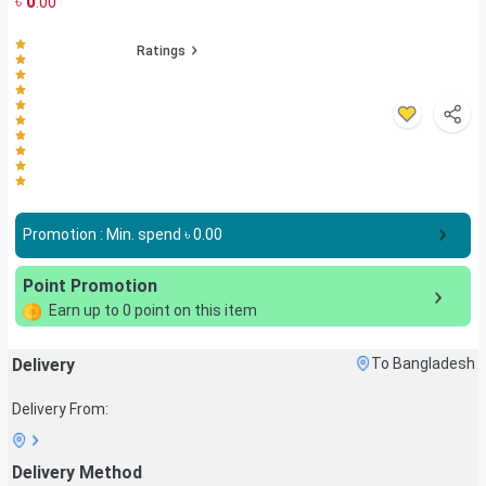
৳
0
.00
Ratings
Promotion : Min. spend ৳
0.00
Point Promotion
Earn up to
0
point on this item
Delivery
To Bangladesh
Delivery From:
Delivery Method