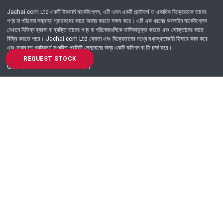
Jachai.com Ltd একটি ইকমার্স মার্কেটপ্লেস, এটি এমন একটি প্ল্যাটফর্ম যা একাধিক বিক্রেতাকে তাদের
পণ্য বা পরিষেবা সম্ভাব্য গ্রাহকদের কাছে অফার করতে সক্ষম করে। এটি এক ধরনের অনলাইন মার্কেটপ্লেস
যেখানে বিভিন্ন ব্যবসা বা ব্যক্তি তাদের পণ্য বা পরিষেবাগুলিকে তালিকাভুক্ত করতে এবং ভোক্তাদের কাছে
বিক্রি করতে পারে। Jachai.com Ltd ক্রেতা এবং বিক্রেতাদের মধ্যে মধ্যস্থতাকারী হিসাবে কাজ করে
এবং সাধারণত প্ল্যাটফর্মে সংঘটিত প্রতিটি লেনদেনের জন্য একটি কমিশন বা ফি চার্জ করে।
REQUEST STOCK
Got Question? Call us 24/7
09639-333444
Information
Customer Service
Order Process
About Us
Campaign Update
Returns & Refunds
News & Events
Terms & Conditions
Support & Helpline
Jachai Career Club
EMI Policy
Privacy Policy
Get in Touch
69/E, Green road, Panthapath, Dhaka-1215.
+880 9639-333444