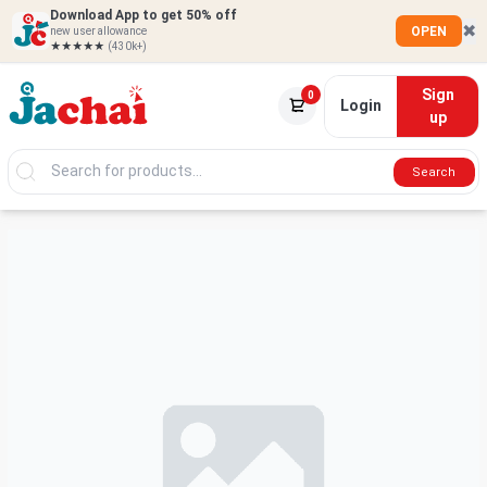
Download App to get 50% off
✖
OPEN
new user allowance
★★★★★
(430k+)
Sign
0
Login
up
Search