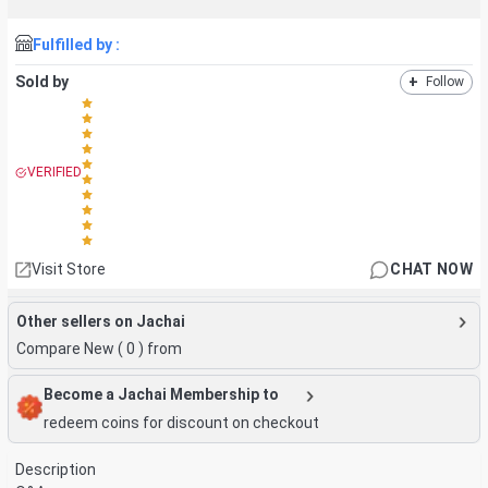
Fulfilled by :
Sold by
+
Follow
VERIFIED
Visit Store
CHAT NOW
Other sellers on Jachai
Compare New (
0
) from
Become a Jachai Membership to
redeem coins for discount on checkout
Description