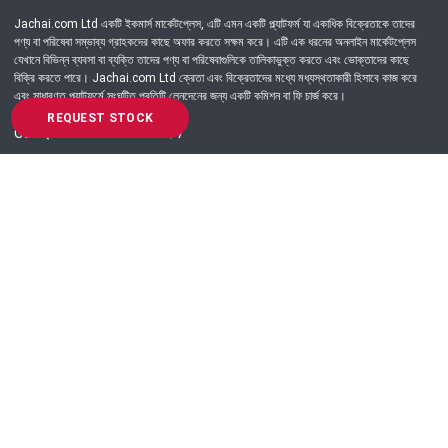
Jachai.com Ltd একটি ইকমার্স মার্কেটপ্লেস, এটি এমন একটি প্ল্যাটফর্ম যা একাধিক বিক্রেতাকে তাদের
পণ্য বা পরিষেবা সম্ভাব্য গ্রাহকদের কাছে অফার করতে সক্ষম করে। এটি এক ধরনের অনলাইন মার্কেটপ্লেস
যেখানে বিভিন্ন ব্যবসা বা ব্যক্তি তাদের পণ্য বা পরিষেবাগুলিকে তালিকাভুক্ত করতে এবং ভোক্তাদের কাছে
বিক্রি করতে পারে। Jachai.com Ltd ক্রেতা এবং বিক্রেতাদের মধ্যে মধ্যস্থতাকারী হিসাবে কাজ করে
এবং সাধারণত প্ল্যাটফর্মে সংঘটিত প্রতিটি লেনদেনের জন্য একটি কমিশন বা ফি চার্জ করে।
REQUEST STOCK
Got Question? Call us 24/7
09639-333444
Information
Customer Service
Order Process
About Us
Campaign Update
Returns & Refunds
News & Events
Terms & Conditions
Support & Helpline
Jachai Career Club
EMI Policy
Privacy Policy
Get in Touch
69/E, Green road, Panthapath, Dhaka-1215.
+880 9639-333444