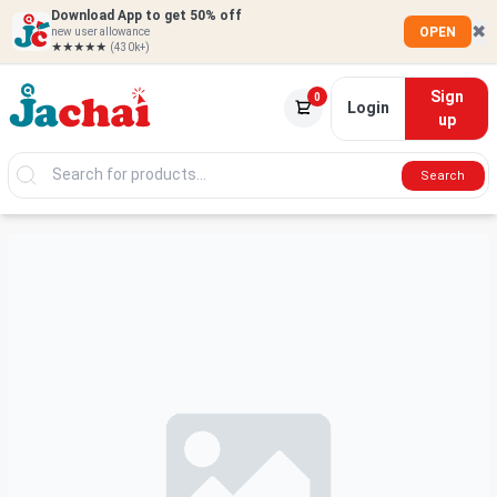
Download App to get 50% off
✖
OPEN
new user allowance
★★★★★
(430k+)
Sign
0
Login
up
Search