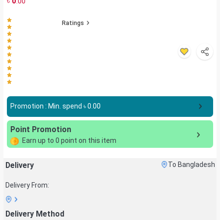
৳
0
.00
Ratings
Promotion : Min. spend ৳
0.00
Point Promotion
Earn up to
0
point on this item
Delivery
To Bangladesh
Delivery From:
Delivery Method