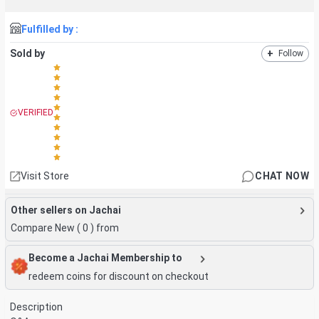
Fulfilled by :
Sold by
+
Follow
VERIFIED
Visit Store
CHAT NOW
Other sellers on Jachai
Compare New (
0
) from
Become a Jachai Membership to
redeem coins for discount on checkout
Description