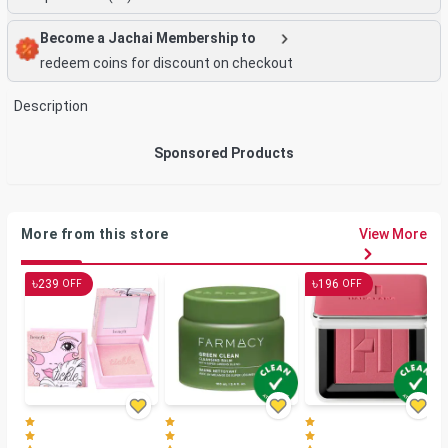
Become a Jachai Membership to
redeem coins for discount on checkout
Description
Sponsored Products
More from this store
View More
৳
৳
239
196
OFF
OFF