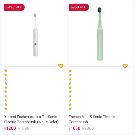
৳
৳
490
950
OFF
OFF
Xiaomi Enchen Aurora T+ Sonic
Enchen Mint 5 Sonic Electric
Electric Toothbrush (White Color)
Toothbrush
৳
৳
৳
৳
1200
1690
1050
2000