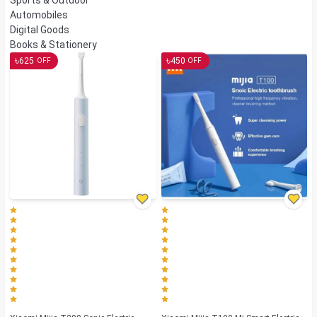
Sports & Outdoor
Automobiles
Digital Goods
Books & Stationery
৳
৳
625
450
OFF
OFF