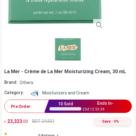
La Mer - Crème de La Mer Moisturizing Cream, 30 mL
Brand:
Others
Category:
Moisturizers and Cream
Ends In-
10
Sold
Pre Order
23
d:
12
:
33
:
39
৳
23,323
BDT 24,551
.00
Save
-
5
%
0
Ratings