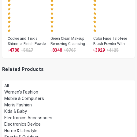
Cookie and Tickle
Green Clean Makeup
Color Fuse Talc-Free
Shimmer Finish Powder
Removing Cleansing
Blush Powder With
Highlighters
Balm
Fermented Arnica
৳
৳
৳
৳
৳
৳
4788
5027
8348
8765
3929
4125
Related Products
All
Women's Fashion
Mobile & Computers
Men's Fashion
Kids & Baby
Electronics Accessories
Electronics Device
Home & Lifestyle