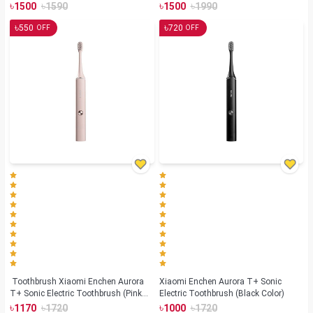
৳
৳
৳
৳
1500
1590
1500
1990
৳
৳
550
720
OFF
OFF
Toothbrush Xiaomi Enchen Aurora
Xiaomi Enchen Aurora T+ Sonic
T+ Sonic Electric Toothbrush (Pink
Electric Toothbrush (Black Color)
Color)
৳
৳
৳
৳
1170
1720
1000
1720