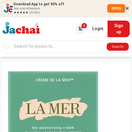
Download App to get 50% off
✖
OPEN
new user allowance
★★★★★
(430k+)
Sign
0
Login
up
Search