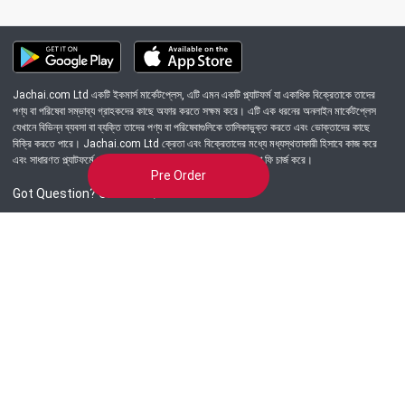
Jachai.com Ltd একটি ইকমার্স মার্কেটপ্লেস, এটি এমন একটি প্ল্যাটফর্ম যা একাধিক বিক্রেতাকে তাদের
পণ্য বা পরিষেবা সম্ভাব্য গ্রাহকদের কাছে অফার করতে সক্ষম করে। এটি এক ধরনের অনলাইন মার্কেটপ্লেস
যেখানে বিভিন্ন ব্যবসা বা ব্যক্তি তাদের পণ্য বা পরিষেবাগুলিকে তালিকাভুক্ত করতে এবং ভোক্তাদের কাছে
বিক্রি করতে পারে। Jachai.com Ltd ক্রেতা এবং বিক্রেতাদের মধ্যে মধ্যস্থতাকারী হিসাবে কাজ করে
এবং সাধারণত প্ল্যাটফর্মে সংঘটিত প্রতিটি লেনদেনের জন্য একটি কমিশন বা ফি চার্জ করে।
Pre Order
Got Question? Call us 24/7
09639-333444
Information
Customer Service
Order Process
About Us
Campaign Update
Returns & Refunds
News & Events
Terms & Conditions
Support & Helpline
Jachai Career Club
EMI Policy
Privacy Policy