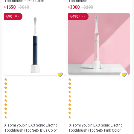
Toothbrush – Pink Color
Toothbrush
৳
৳
৳
৳
1650
3010
3000
3290
৳
৳
90
490
OFF
OFF
Xiaomi youpin EX3 Sonic Electric
Xiaomi youpin EX3 Sonic Electric
Toothbrush (1pc Set)- Blue Color
Toothbrush (1pc Set)- Pink Color