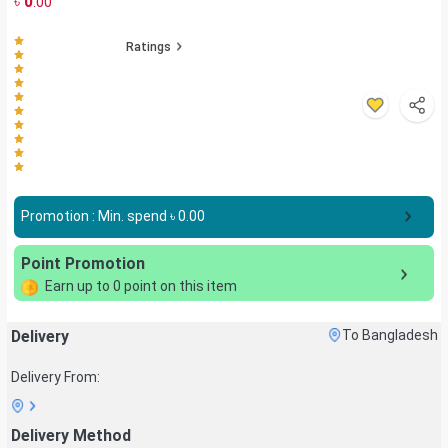
৳
0
.00
Ratings
Promotion : Min. spend ৳
0.00
Point Promotion
Earn up to
0
point on this item
Delivery
To Bangladesh
Delivery From:
Delivery Method