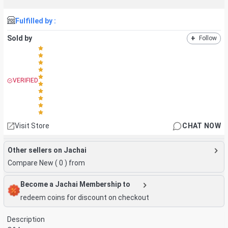
Fulfilled by :
Sold by
+
Follow
VERIFIED
Visit Store
CHAT NOW
Other sellers on Jachai
Compare New (
0
) from
Become a Jachai Membership to
redeem coins for discount on checkout
Description