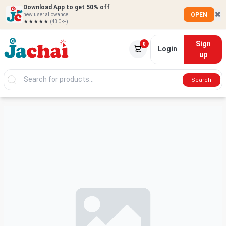
Download App to get 50% off
✖
OPEN
new user allowance
★★★★★
(430k+)
Sign
0
Login
up
Search