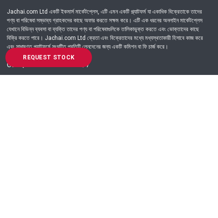
Jachai.com Ltd একটি ইকমার্স মার্কেটপ্লেস, এটি এমন একটি প্ল্যাটফর্ম যা একাধিক বিক্রেতাকে তাদের
পণ্য বা পরিষেবা সম্ভাব্য গ্রাহকদের কাছে অফার করতে সক্ষম করে। এটি এক ধরনের অনলাইন মার্কেটপ্লেস
যেখানে বিভিন্ন ব্যবসা বা ব্যক্তি তাদের পণ্য বা পরিষেবাগুলিকে তালিকাভুক্ত করতে এবং ভোক্তাদের কাছে
বিক্রি করতে পারে। Jachai.com Ltd ক্রেতা এবং বিক্রেতাদের মধ্যে মধ্যস্থতাকারী হিসাবে কাজ করে
এবং সাধারণত প্ল্যাটফর্মে সংঘটিত প্রতিটি লেনদেনের জন্য একটি কমিশন বা ফি চার্জ করে।
REQUEST STOCK
Got Question? Call us 24/7
09639-333444
Information
Customer Service
Order Process
About Us
Campaign Update
Returns & Refunds
News & Events
Terms & Conditions
Support & Helpline
Jachai Career Club
EMI Policy
Privacy Policy
Get in Touch
69/E, Green road, Panthapath, Dhaka-1215.
+880 9639-333444