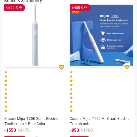
Books & Stationery
৳
৳
625
450
OFF
OFF
Xiaomi Mijia T200 Sonic Electric
Xiaomi Mijia T100 Mi Smart Electric
Toothbrush – Blue Color
Toothbrush
৳
৳
৳
৳
1550
2175
950
1400