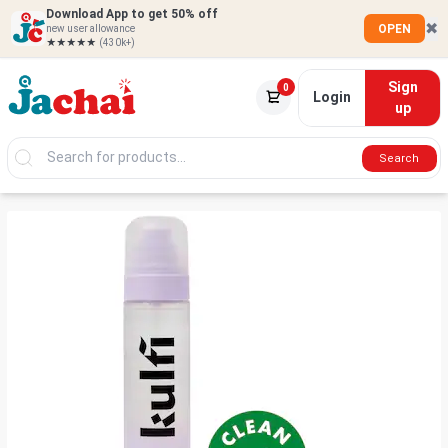
Download App to get 50% off
✖
OPEN
new user allowance
★★★★★
(430k+)
Sign
0
Login
up
Search