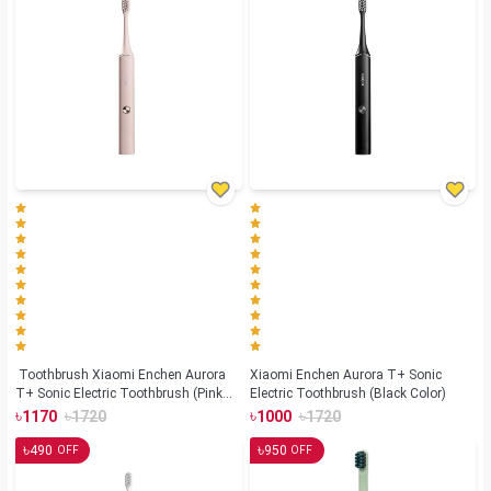
Toothbrush Xiaomi Enchen Aurora
Xiaomi Enchen Aurora T+ Sonic
T+ Sonic Electric Toothbrush (Pink
Electric Toothbrush (Black Color)
Color)
৳
৳
৳
৳
1170
1720
1000
1720
৳
৳
490
950
OFF
OFF