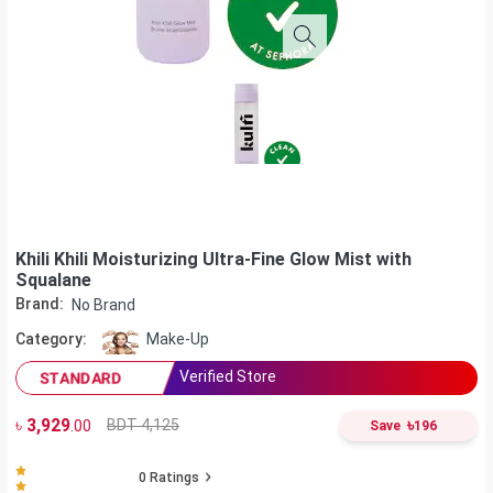
Khili Khili Moisturizing Ultra-Fine Glow Mist with
Squalane
Brand:
No Brand
Category:
Make-Up
Verified Store
STANDARD
৳
3,929
৳
BDT 4,125
.00
Save
196
0
Ratings