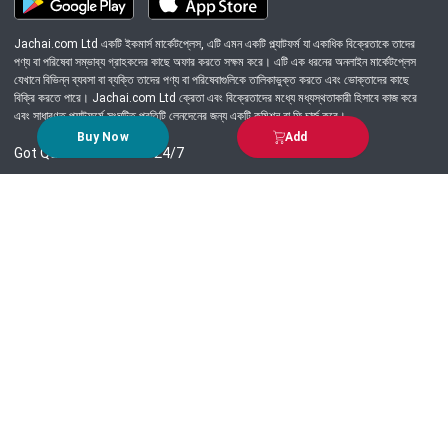
Jachai.com Ltd একটি ইকমার্স মার্কেটপ্লেস, এটি এমন একটি প্ল্যাটফর্ম যা একাধিক বিক্রেতাকে তাদের
পণ্য বা পরিষেবা সম্ভাব্য গ্রাহকদের কাছে অফার করতে সক্ষম করে। এটি এক ধরনের অনলাইন মার্কেটপ্লেস
যেখানে বিভিন্ন ব্যবসা বা ব্যক্তি তাদের পণ্য বা পরিষেবাগুলিকে তালিকাভুক্ত করতে এবং ভোক্তাদের কাছে
বিক্রি করতে পারে। Jachai.com Ltd ক্রেতা এবং বিক্রেতাদের মধ্যে মধ্যস্থতাকারী হিসাবে কাজ করে
এবং সাধারণত প্ল্যাটফর্মে সংঘটিত প্রতিটি লেনদেনের জন্য একটি কমিশন বা ফি চার্জ করে।
Buy Now
Add
Got Question? Call us 24/7
09639-333444
Information
Customer Service
Order Process
About Us
Campaign Update
Returns & Refunds
News & Events
Terms & Conditions
Support & Helpline
Jachai Career Club
EMI Policy
Privacy Policy
Get in Touch
69/E, Green road, Panthapath, Dhaka-1215.