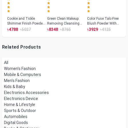
Cookie and Tickle
Green Clean Makeup
Color Fuse Talc-Free
Shimmer Finish Powder
Removing Cleansing
Blush Powder With
Highlighters
Balm
Fermented Arnica
৳
৳
৳
৳
৳
৳
4788
5027
8348
8765
3929
4125
Related Products
All
Women's Fashion
Mobile & Computers
Men's Fashion
Kids & Baby
Electronics Accessories
Electronics Device
Home & Lifestyle
Sports & Outdoor
Automobiles
Digital Goods