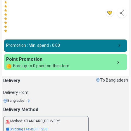
Promotion : Min. spend ৳
0.00
Point Promotion
Earn up to
0
point on this item
Delivery
To Bangladesh
Delivery From:
Bangladesh
Delivery Method
Method:
STANDARD_DELIVERY
Shipping Fee:
-BDT
1250