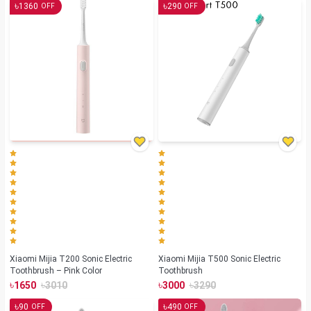
৳
৳
1360
290
OFF
OFF
Xiaomi Mijia T200 Sonic Electric
Xiaomi Mijia T500 Sonic Electric
Toothbrush – Pink Color
Toothbrush
৳
৳
৳
৳
1650
3010
3000
3290
৳
৳
90
490
OFF
OFF