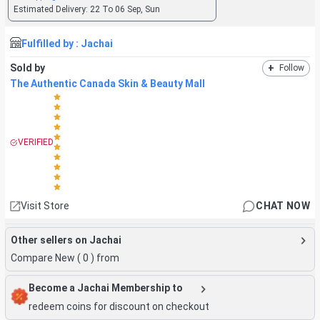
Estimated Delivery:
22 To 06 Sep, Sun
Fulfilled by :
Jachai
Sold by
+
Follow
The Authentic Canada Skin & Beauty Mall
VERIFIED
Visit Store
CHAT NOW
Other sellers on Jachai
Compare New (
0
) from
Become a Jachai Membership to
redeem coins for discount on checkout