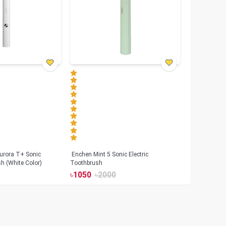
urora T+ Sonic
Enchen Mint 5 Sonic Electric
sh (White Color)
Toothbrush
৳
1050
৳
2000