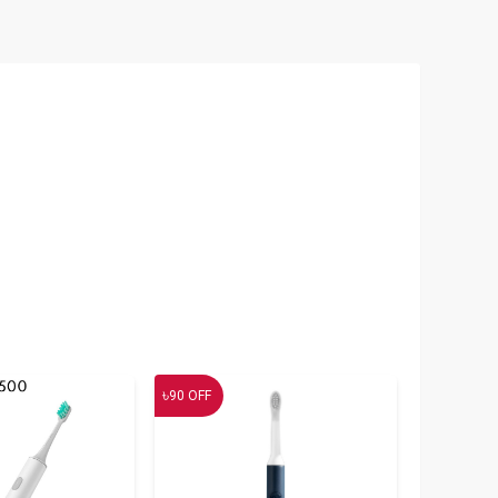
৳
90
OFF