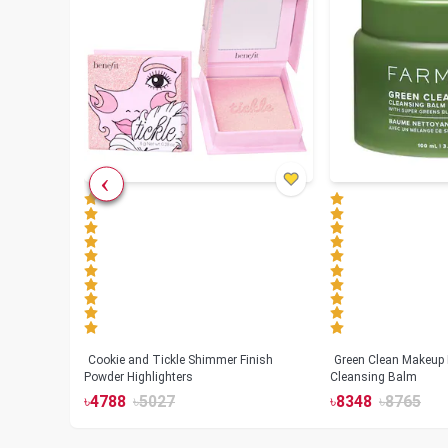
Cookie and Tickle Shimmer Finish
Green Clean Makeup
lush
Powder Highlighters
Cleansing Balm
৳
4788
৳
5027
৳
8348
৳
8765