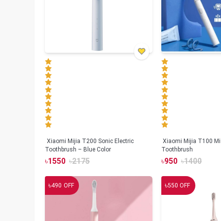
Xiaomi Mijia T200 Sonic Electric
Xiaomi Mijia T100 Mi 
Toothbrush – Blue Color
Toothbrush
৳
1550
৳
2175
৳
950
৳
1400
৳
৳
490
OFF
550
OFF