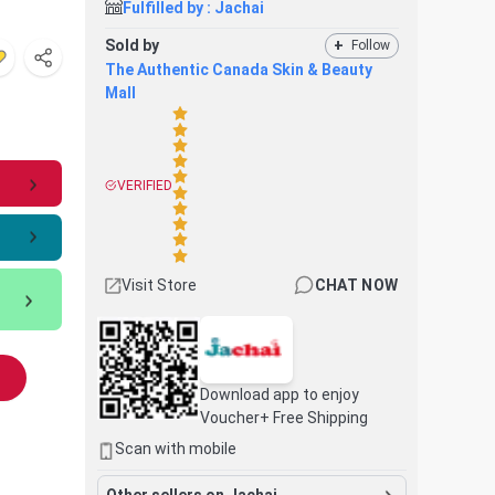
Fulfilled by :
Jachai
Sold by
+
Follow
The Authentic Canada Skin & Beauty
Mall
VERIFIED
Visit Store
CHAT NOW
Download app to enjoy
Voucher+ Free Shipping
Scan with mobile
Other sellers on Jachai