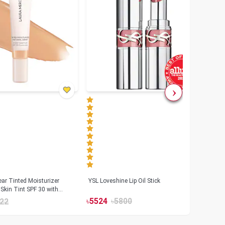
ar Tinted Moisturizer
YSL Loveshine Lip Oil Stick
Sunn
Skin Tint SPF 30 with
SPF 
id
৳
5524
৳
5800
22
৳
39