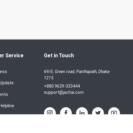
r Service
Get in Touch
cess
69/E, Green road, Panthapath, Dhaka-
1215.
 Update
+880 9639-333444
support@jachai.com
ents
Helpline