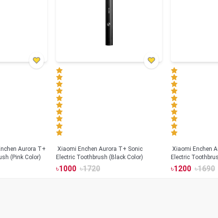
Xiaomi Enchen Aurora T+ Sonic
Xiaomi Enchen A
ush (Pink Color)
Electric Toothbrush (Black Color)
Electric Toothbru
৳
1000
৳
1720
৳
1200
৳
1690