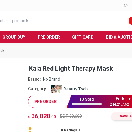
GROUP BUY
PRE ORDER
GIFT CARD
BID & AUCTI
ask
Kala Red Light Therapy Mask
Brand:
No Brand
Category:
Beauty Tools
Ends In-
10
Sold
PRE ORDER
24
d:
21
:
7
:
51
36,828
৳
BDT 38,669
৳
Save
.00
0
Ratings