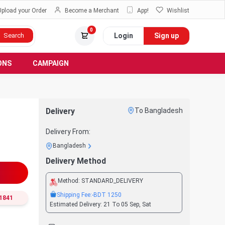
Upload your Order
Become a Merchant
App!
Wishlist
0
Login
Sign up
Search
ONS
CAMPAIGN
Delivery
To Bangladesh
Delivery From:
Bangladesh
Delivery Method
Method:
STANDARD_DELIVERY
Shipping Fee:
-BDT
1250
1841
Estimated Delivery:
21 To 05 Sep, Sat