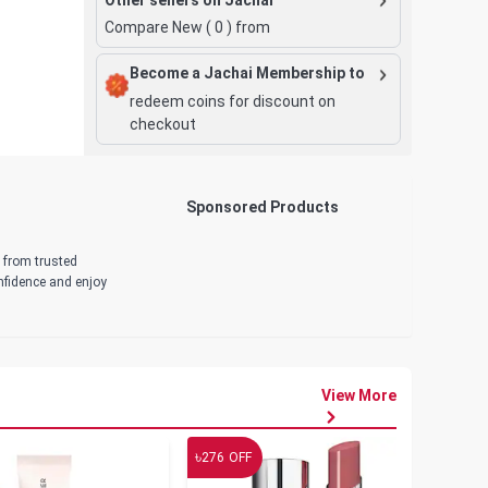
Compare New (
0
) from
Become a Jachai Membership to
redeem coins for discount on
checkout
Sponsored Products
d from trusted
onfidence and enjoy
View More
৳
৳
276
OFF
19