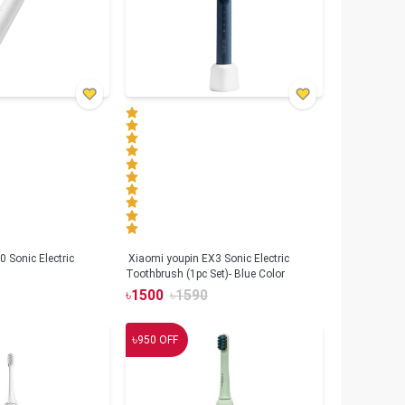
 Sonic Electric
Xiaomi youpin EX3 Sonic Electric
Toothbrush (1pc Set)- Blue Color
৳
1500
৳
1590
৳
950
OFF