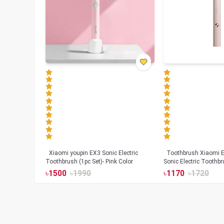
Xiaomi youpin EX3 Sonic Electric
Toothbrush Xiaomi Enchen Aurora T+
Toothbrush (1pc Set)- Pink Color
Sonic Electric Toothbr
৳
1500
৳
1990
৳
1170
৳
1720