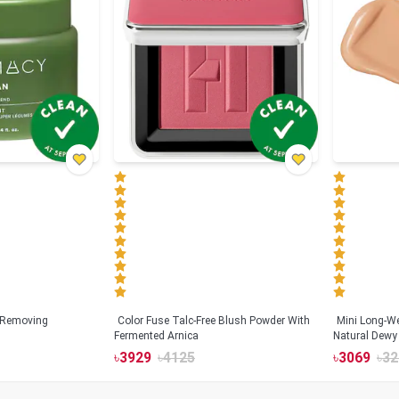
 Removing
Color Fuse Talc-Free Blush Powder With
Mini Long-We
Fermented Arnica
Natural Dewy 
Hyaluronic Ac
৳
3929
৳
4125
৳
3069
৳
32