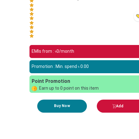
EMIs from : ৳
0
/month
Promotion : Min. spend ৳
0.00
Point Promotion
Earn up to
0
point on this item
Buy Now
Add