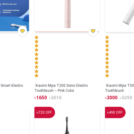
Smart Electric
Xiaomi Mijia T200 Sonic Electric
Xiaomi Mijia T500
Toothbrush – Pink Color
Toothbrush
৳
1650
৳
3010
৳
3000
৳
3290
৳
৳
720
OFF
490
OFF