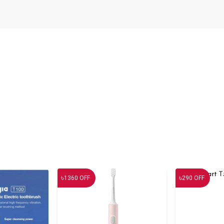
৳
৳
1360
OFF
290
OFF