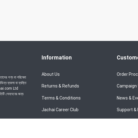
Information
Custome
About Us
Order Pro
াদের পণ্য বা পরিষেবা
ন্ন ব্যবসা বা ব্যক্তি
Returns & Refunds
Campaign
achai.com Ltd
রতিটি লেনদেনের জন্য
Terms & Conditions
News & Ev
Jachai Career Club
Support & 
Privacy Policy
EMI Policy