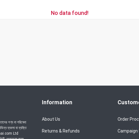
No data found!
Information
Custome
About Us
Order Pro
াদের পণ্য বা পরিষেবা
ন্ন ব্যবসা বা ব্যক্তি
Returns & Refunds
Campaign
achai.com Ltd