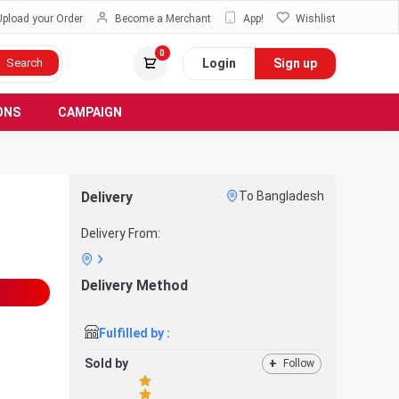
Upload your Order
Become a Merchant
App!
Wishlist
0
Login
Sign up
Search
ONS
CAMPAIGN
Delivery
To Bangladesh
Delivery From:
Delivery Method
Fulfilled by :
Sold by
+
Follow