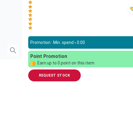
Promotion : Min. spend ৳
0.00
Point Promotion
Earn up to
0
point on this item
REQUEST STOCK