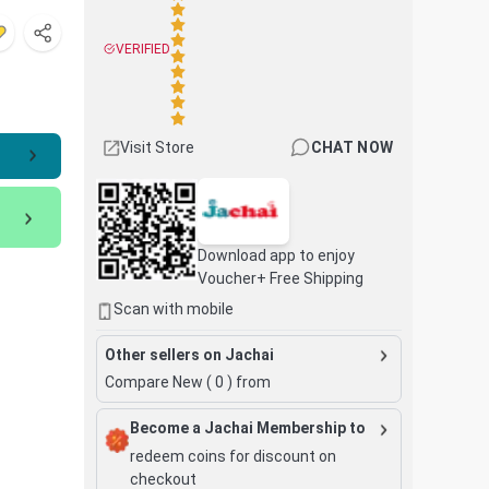
VERIFIED
Visit Store
CHAT NOW
Download app to enjoy
Voucher+ Free Shipping
Scan with mobile
Other sellers on Jachai
Compare New (
0
) from
Become a Jachai Membership to
redeem coins for discount on
checkout