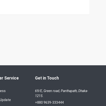
r Service
Get in Touch
cess
69/E, Green road, Panthapath, Dhaka-
1215.
 Update
+880 9639-333444