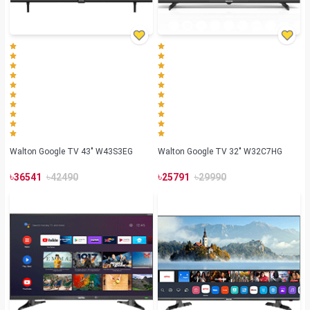
Walton Google TV 43" W43S3EG
Walton Google TV 32" W32C7HG
৳
৳
৳
৳
36541
42490
25791
29990