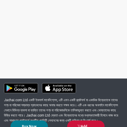
Jachai.com Ltd একটি ইকমার্স মার্কেটপ্লেস, এটি এমন একটি প্ল্যাটফর্ম যা একাধিক বিক্রেতাকে তাদের
পণ্য বা পরিষেবা সম্ভাব্য গ্রাহকদের কাছে অফার করতে সক্ষম করে। এটি এক ধরনের অনলাইন মার্কেটপ্লেস
যেখানে বিভিন্ন ব্যবসা বা ব্যক্তি তাদের পণ্য বা পরিষেবাগুলিকে তালিকাভুক্ত করতে এবং ভোক্তাদের কাছে
বিক্রি করতে পারে। Jachai.com Ltd ক্রেতা এবং বিক্রেতাদের মধ্যে মধ্যস্থতাকারী হিসাবে কাজ করে
এবং সাধারণত প্ল্যাটফর্মে সংঘটিত প্রতিটি লেনদেনের জন্য একটি কমিশন বা ফি চার্জ করে।
Buy Now
Add