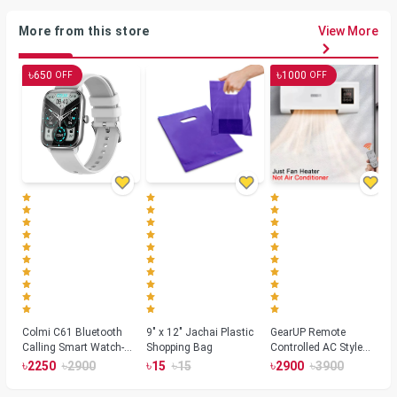
More from this store
View More
৳
৳
650
1000
OFF
OFF
Colmi C61 Bluetooth
9" x 12" Jachai Plastic
GearUP Remote
Calling Smart Watch-
Shopping Bag
Controlled AC Style
Silver Color
Room Heater 1800
৳
৳
৳
৳
৳
৳
2250
2900
15
15
2900
3900
Watts, Wall or Table
Mount