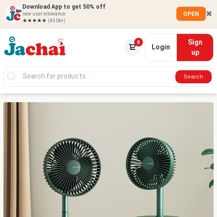
Download App to get 50% off
✖
OPEN
new user allowance
★★★★★
(430k+)
Sign
0
Login
up
Search