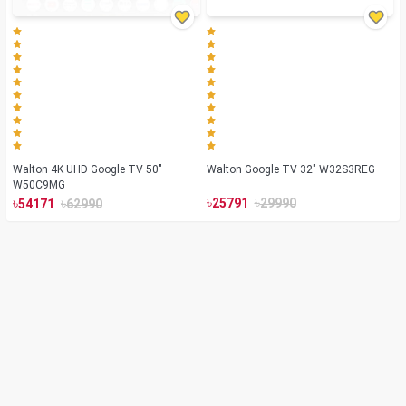
Walton 4K UHD Google TV 50"
Walton Google TV 32" W32S3REG
W50C9MG
৳
৳
৳
৳
25791
29990
54171
62990