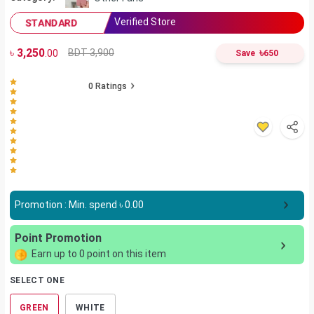
Verified Store
STANDARD
৳
3,250
৳
BDT 3,900
.00
Save
650
0
Ratings
Promotion : Min. spend ৳
0.00
Point Promotion
Earn up to
0
point on this item
SELECT ONE
GREEN
WHITE