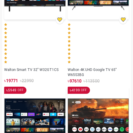
Walton Smart TV 32" W32GT1CS
Walton 4K UHD Google TV 65"
W65S3BG
৳
৳
৳
৳
19771
22990
97610
113500
৳
৳
5949
4199
OFF
OFF