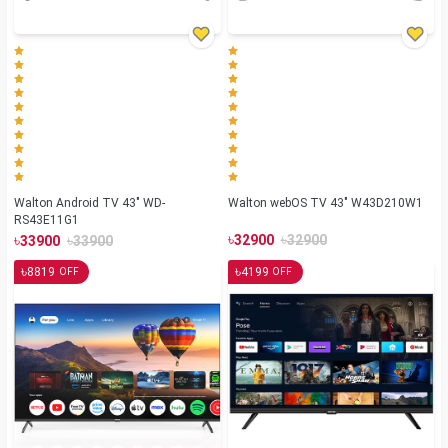
Walton Android TV 43" WD-
Walton webOS TV 43" W43D210W1
RS43E11G1
৳
৳
৳
৳
32900
32900
33900
33900
৳
৳
8819
4199
OFF
OFF