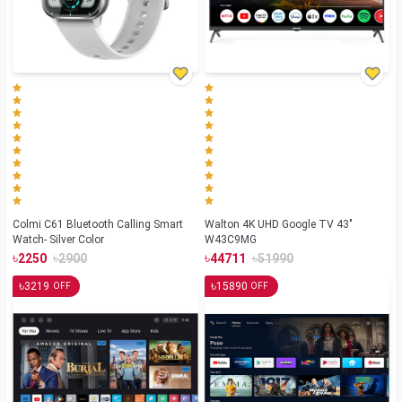
Colmi C61 Bluetooth Calling Smart
Walton 4K UHD Google TV 43"
Watch- Silver Color
W43C9MG
৳
৳
৳
৳
2250
2900
44711
51990
৳
৳
3219
15890
OFF
OFF