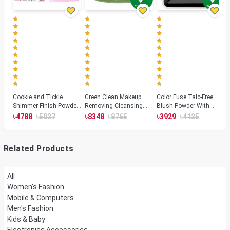
Cookie and Tickle
Green Clean Makeup
Color Fuse Talc-Free
Shimmer Finish Powder
Removing Cleansing
Blush Powder With
Highlighters
Balm
Fermented Arnica
৳
৳
৳
৳
৳
৳
4788
5027
8348
8765
3929
4125
Related Products
All
Women's Fashion
Mobile & Computers
Men's Fashion
Kids & Baby