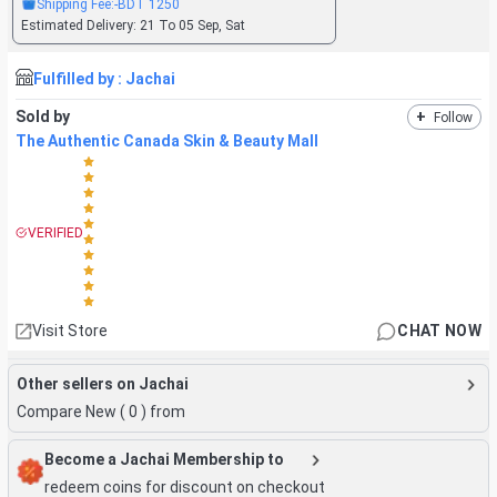
Shipping Fee:
-BDT
1250
Estimated Delivery:
21 To 05 Sep, Sat
Fulfilled by :
Jachai
Sold by
+
Follow
The Authentic Canada Skin & Beauty Mall
VERIFIED
Visit Store
CHAT NOW
Other sellers on Jachai
Compare New (
0
) from
Become a Jachai Membership to
redeem coins for discount on checkout