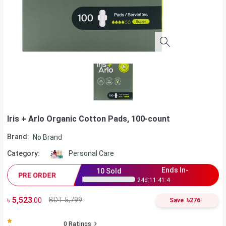
Iris + Arlo Organic Cotton Pads, 100-count
Brand:
No Brand
Category:
Personal Care
Ends In-
10
Sold
PRE ORDER
24
d:
11
:
41
:
4
৳
5,523
৳
BDT 5,799
.00
Save
276
0
Ratings