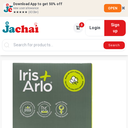
Download App to get 50% off
✖
OPEN
new user allowance
★★★★★
(430k+)
Sign
0
Login
up
Search