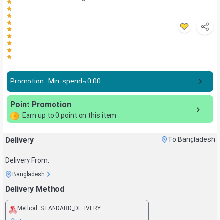
Promotion : Min. spend ৳
0.00
Point Promotion
Earn up to
0
point on this item
Delivery
To Bangladesh
Delivery From:
Bangladesh
Delivery Method
Method:
STANDARD_DELIVERY