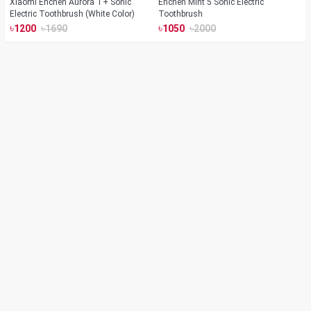
Xiaomi Enchen Aurora T+ Sonic
Enchen Mint 5 Sonic Electric
Electric Toothbrush (White Color)
Toothbrush
৳
৳
৳
৳
1200
1690
1050
2000