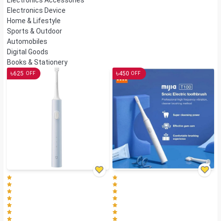
Electronics Accessories
Electronics Device
Home & Lifestyle
Sports & Outdoor
Automobiles
Digital Goods
Books & Stationery
৳
৳
625
450
OFF
OFF