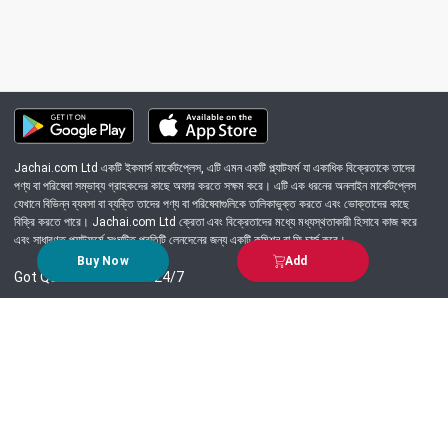
Jachai.com Ltd একটি ইকমার্স মার্কেটপ্লেস, এটি এমন একটি প্ল্যাটফর্ম যা একাধিক বিক্রেতাকে তাদের
পণ্য বা পরিষেবা সম্ভাব্য গ্রাহকদের কাছে অফার করতে সক্ষম করে। এটি এক ধরনের অনলাইন মার্কেটপ্লেস
যেখানে বিভিন্ন ব্যবসা বা ব্যক্তি তাদের পণ্য বা পরিষেবাগুলিকে তালিকাভুক্ত করতে এবং ভোক্তাদের কাছে
বিক্রি করতে পারে। Jachai.com Ltd ক্রেতা এবং বিক্রেতাদের মধ্যে মধ্যস্থতাকারী হিসাবে কাজ করে
এবং সাধারণত প্ল্যাটফর্মে সংঘটিত প্রতিটি লেনদেনের জন্য একটি কমিশন বা ফি চার্জ করে।
Buy Now
Add
Got Question? Call us 24/7
09639-333444
Information
Customer Service
Order Process
About Us
Campaign Update
Returns & Refunds
News & Events
Terms & Conditions