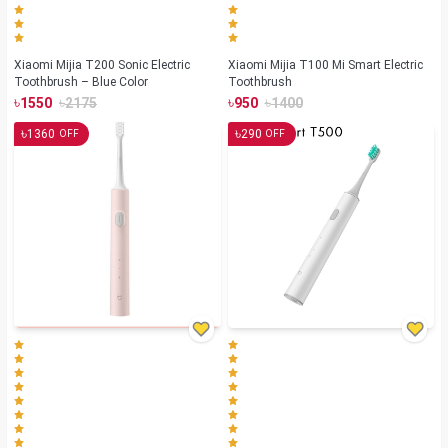
Xiaomi Mijia T200 Sonic Electric
Xiaomi Mijia T100 Mi Smart Electric
Toothbrush – Blue Color
Toothbrush
৳
৳
৳
৳
1550
2175
950
1400
৳
৳
1360
290
OFF
OFF