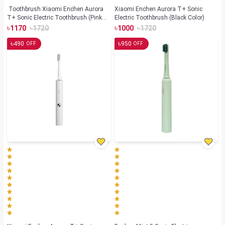
Toothbrush Xiaomi Enchen Aurora
Xiaomi Enchen Aurora T+ Sonic
T+ Sonic Electric Toothbrush (Pink
Electric Toothbrush (Black Color)
Color)
৳
৳
৳
৳
1170
1720
1000
1720
৳
৳
490
950
OFF
OFF