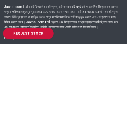
Jachai.com Ltd একটি ইকমার্স মার্কেটপ্লেস, এটি এমন একটি প্ল্যাটফর্ম যা একাধিক বিক্রেতাকে তাদের
পণ্য বা পরিষেবা সম্ভাব্য গ্রাহকদের কাছে অফার করতে সক্ষম করে। এটি এক ধরনের অনলাইন মার্কেটপ্লেস
যেখানে বিভিন্ন ব্যবসা বা ব্যক্তি তাদের পণ্য বা পরিষেবাগুলিকে তালিকাভুক্ত করতে এবং ভোক্তাদের কাছে
বিক্রি করতে পারে। Jachai.com Ltd ক্রেতা এবং বিক্রেতাদের মধ্যে মধ্যস্থতাকারী হিসাবে কাজ করে
এবং সাধারণত প্ল্যাটফর্মে সংঘটিত প্রতিটি লেনদেনের জন্য একটি কমিশন বা ফি চার্জ করে।
REQUEST STOCK
Got Question? Call us 24/7
09639-333444
Information
Customer Service
Order Process
About Us
Campaign Update
Returns & Refunds
News & Events
Terms & Conditions
Support & Helpline
Jachai Career Club
EMI Policy
Privacy Policy
Get in Touch
69/E, Green road, Panthapath, Dhaka-1215.
+880 9639-333444