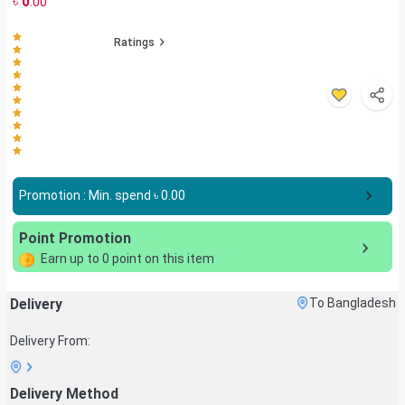
৳
0
.00
Ratings
Promotion : Min. spend ৳
0.00
Point Promotion
Earn up to
0
point on this item
Delivery
To Bangladesh
Delivery From:
Delivery Method