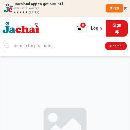
Download App to get 50% off
✖
OPEN
new user allowance
★★★★★
(430k+)
Sign
0
Login
up
Search