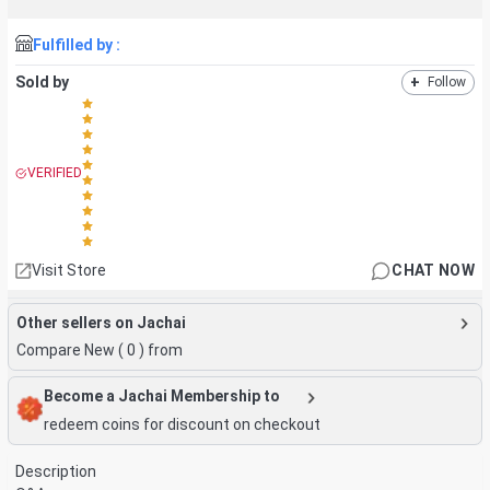
Fulfilled by :
Sold by
+
Follow
VERIFIED
Visit Store
CHAT NOW
Other sellers on Jachai
Compare New (
0
) from
Become a Jachai Membership to
redeem coins for discount on checkout
Description