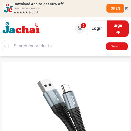
Download App to get 50% off
✖
OPEN
new user allowance
★★★★★
(430k+)
Sign
0
Login
up
Search