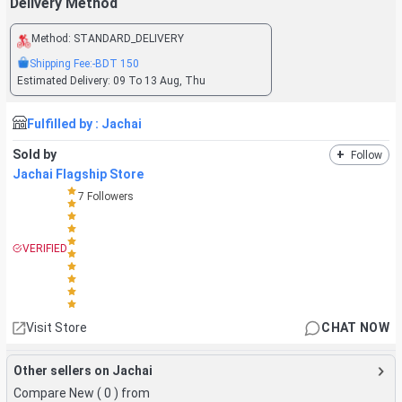
Delivery Method
Method:
STANDARD_DELIVERY
Shipping Fee:
-BDT
150
Estimated Delivery:
09 To 13 Aug, Thu
Fulfilled by :
Jachai
Sold by
+
Follow
Jachai Flagship Store
7
Followers
VERIFIED
Visit Store
CHAT NOW
Other sellers on Jachai
Compare New (
0
) from