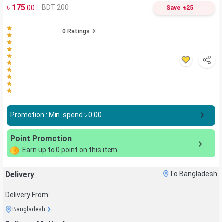
৳
175
৳
BDT 200
.00
Save
25
0
Ratings
Promotion : Min. spend ৳
0.00
Point Promotion
Earn up to
0
point on this item
Delivery
To Bangladesh
Delivery From:
Bangladesh