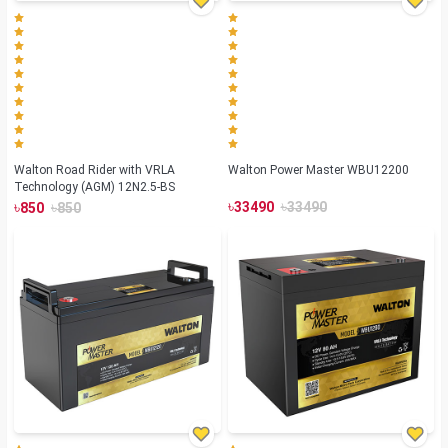
Walton Road Rider with VRLA
Walton Power Master WBU12200
Technology (AGM) 12N2.5-BS
৳
৳
৳
৳
33490
33490
850
850