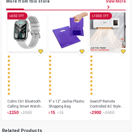
More from this store
View More
৳
৳
650
1000
OFF
OFF
Colmi C61 Bluetooth
9" x 12" Jachai Plastic
GearUP Remote
Calling Smart Watch-
Shopping Bag
Controlled AC Style
Silver Color
Room Heater 1800
৳
৳
৳
৳
৳
৳
2250
2900
15
15
2900
3900
Watts, Wall or Table
Mount
Related Products