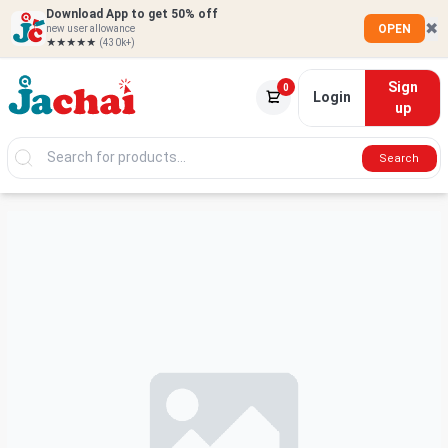
Download App to get 50% off
✖
OPEN
new user allowance
★★★★★
(430k+)
Sign
0
Login
up
Search