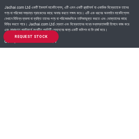
Jachai.com Ltd একটি ইকমার্স মার্কেটপ্লেস, এটি এমন একটি প্ল্যাটফর্ম যা একাধিক বিক্রেতাকে তাদের
পণ্য বা পরিষেবা সম্ভাব্য গ্রাহকদের কাছে অফার করতে সক্ষম করে। এটি এক ধরনের অনলাইন মার্কেটপ্লেস
যেখানে বিভিন্ন ব্যবসা বা ব্যক্তি তাদের পণ্য বা পরিষেবাগুলিকে তালিকাভুক্ত করতে এবং ভোক্তাদের কাছে
বিক্রি করতে পারে। Jachai.com Ltd ক্রেতা এবং বিক্রেতাদের মধ্যে মধ্যস্থতাকারী হিসাবে কাজ করে
এবং সাধারণত প্ল্যাটফর্মে সংঘটিত প্রতিটি লেনদেনের জন্য একটি কমিশন বা ফি চার্জ করে।
REQUEST STOCK
Got Question? Call us 24/7
09639-333444
Information
Customer Service
Order Process
About Us
Campaign Update
Returns & Refunds
News & Events
Terms & Conditions
Support & Helpline
Jachai Career Club
EMI Policy
Privacy Policy
Get in Touch
69/E, Green road, Panthapath, Dhaka-1215.
+880 9639-333444