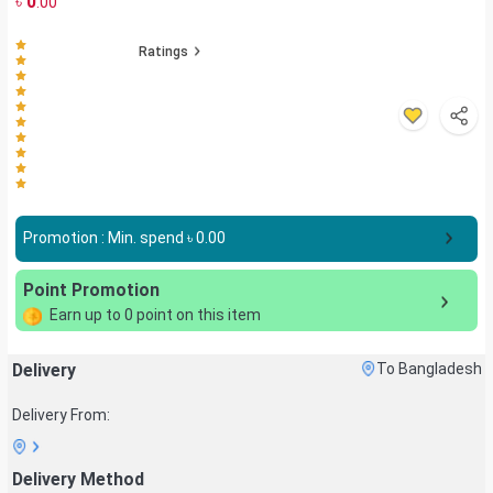
৳
0
.00
Ratings
Promotion : Min. spend ৳
0.00
Point Promotion
Earn up to
0
point on this item
Delivery
To Bangladesh
Delivery From:
Delivery Method