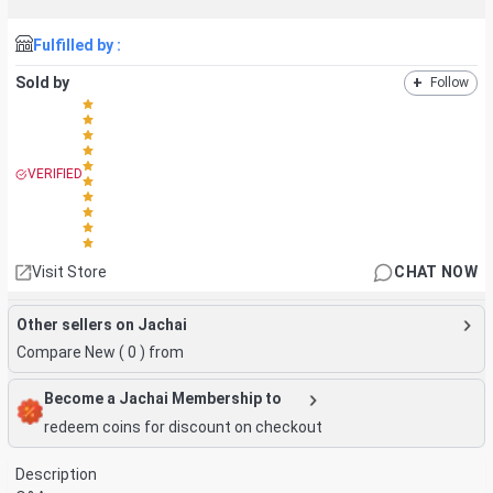
Fulfilled by :
Sold by
+
Follow
VERIFIED
Visit Store
CHAT NOW
Other sellers on Jachai
Compare New (
0
) from
Become a Jachai Membership to
redeem coins for discount on checkout
Description