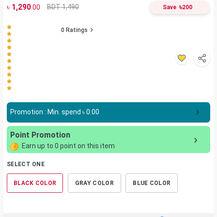
৳
1,290
৳
BDT 1,490
.00
Save
200
0
Ratings
Promotion : Min. spend ৳
0.00
Point Promotion
Earn up to
0
point on this item
SELECT ONE
BLACK COLOR
GRAY COLOR
BLUE COLOR