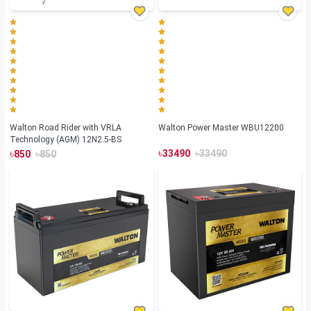
Walton Road Rider with VRLA
Walton Power Master WBU12200
Technology (AGM) 12N2.5-BS
৳
৳
৳
৳
33490
33490
850
850