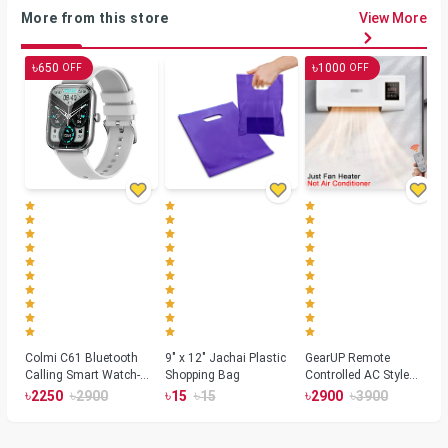
More from this store
View More
৳
৳
650
1000
OFF
OFF
Colmi C61 Bluetooth
9" x 12" Jachai Plastic
GearUP Remote
Calling Smart Watch-
Shopping Bag
Controlled AC Style
Silver Color
Room Heater 1800
৳
৳
৳
৳
৳
৳
2250
2900
15
15
2900
3900
Watts, Wall or Table
Mount