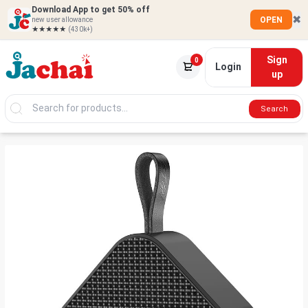
Download App to get 50% off
✖
OPEN
new user allowance
★★★★★
(430k+)
Sign
0
Login
up
Search