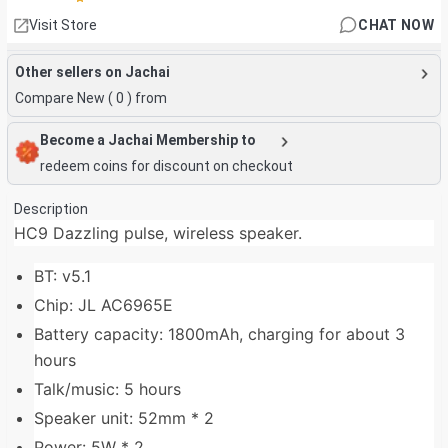
Visit Store
CHAT NOW
Other sellers on Jachai
Compare New (
0
) from
Become a Jachai Membership to
redeem coins for discount on checkout
Description
HC9 Dazzling pulse, wireless speaker.
BT: v5.1
Chip: JL AC6965E
Battery capacity: 1800mAh, charging for about 3
hours
Talk/music: 5 hours
Speaker unit: 52mm * 2
Power: 5W * 2