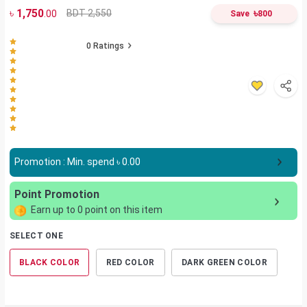
৳
1,750
৳
BDT 2,550
.00
Save
800
0
Ratings
Promotion : Min. spend ৳
0.00
Point Promotion
Earn up to
0
point on this item
SELECT ONE
BLACK COLOR
RED COLOR
DARK GREEN COLOR