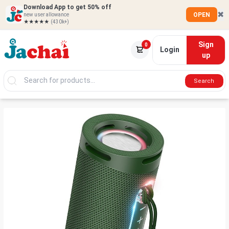
Download App to get 50% off
✖
OPEN
new user allowance
★★★★★
(430k+)
Sign
0
Login
up
Search