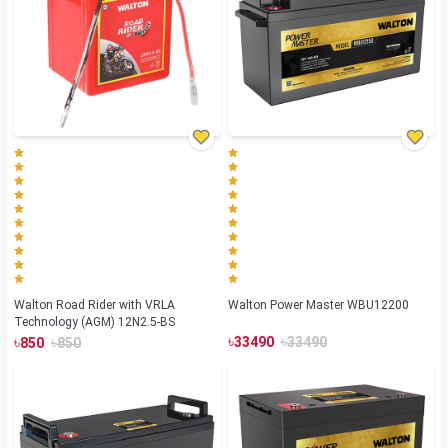
Walton Road Rider with VRLA
Walton Power Master WBU12200
Technology (AGM) 12N2.5-BS
৳
৳
৳
৳
33490
33490
850
850