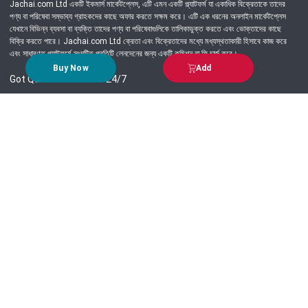
Jachai.com Ltd একটি ইকমার্স মার্কেটপ্লেস, এটি এমন একটি প্ল্যাটফর্ম যা একাধিক বিক্রেতাকে তাদের
পণ্য বা পরিষেবা সম্ভাব্য গ্রাহকদের কাছে অফার করতে সক্ষম করে। এটি এক ধরনের অনলাইন মার্কেটপ্লেস
যেখানে বিভিন্ন ব্যবসা বা ব্যক্তি তাদের পণ্য বা পরিষেবাগুলিকে তালিকাভুক্ত করতে এবং ভোক্তাদের কাছে
বিক্রি করতে পারে। Jachai.com Ltd ক্রেতা এবং বিক্রেতাদের মধ্যে মধ্যস্থতাকারী হিসাবে কাজ করে
এবং সাধারণত প্ল্যাটফর্মে সংঘটিত প্রতিটি লেনদেনের জন্য একটি কমিশন বা ফি চার্জ করে।
Buy Now
Add
Got Question? Call us 24/7
09639-333444
Information
Customer Service
Order Process
About Us
Campaign Update
Returns & Refunds
News & Events
Terms & Conditions
Support & Helpline
Jachai Career Club
EMI Policy
Privacy Policy
Get in Touch
69/E, Green road, Panthapath, Dhaka-1215.
+880 9639-333444