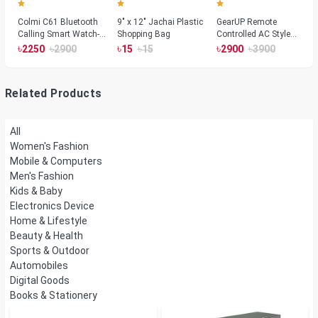
Colmi C61 Bluetooth
9" x 12" Jachai Plastic
GearUP Remote
Calling Smart Watch-
Shopping Bag
Controlled AC Style
Silver Color
Room Heater 1800
৳
৳
৳
৳
৳
৳
2250
2900
15
15
2900
3900
Watts, Wall or Table
Mount
Related Products
All
Women's Fashion
Mobile & Computers
Men's Fashion
Kids & Baby
Electronics Device
Home & Lifestyle
Beauty & Health
Sports & Outdoor
Automobiles
Digital Goods
Books & Stationery