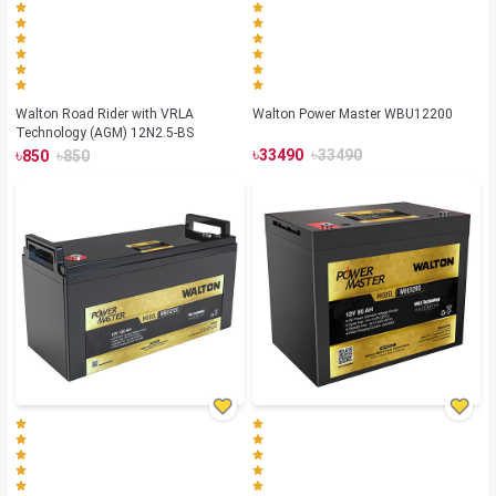
Walton Road Rider with VRLA
Walton Power Master WBU12200
Technology (AGM) 12N2.5-BS
৳
৳
৳
৳
33490
33490
850
850