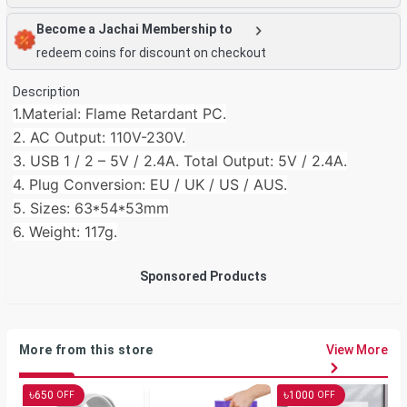
Become a Jachai Membership to
redeem coins for discount on checkout
Description
1.Material: Flame Retardant PC.
2. AC Output: 110V-230V.
3. USB 1 / 2 – 5V / 2.4A. Total Output: 5V / 2.4A.
4. Plug Conversion: EU / UK / US / AUS.
5. Sizes: 63*54*53mm
6. Weight: 117g.
Sponsored Products
More from this store
View More
৳
৳
650
1000
OFF
OFF