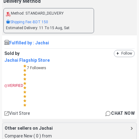
Delivery Method
Method:
STANDARD_DELIVERY
Shipping Fee:
-BDT
150
Estimated Delivery:
11 To 15 Aug, Sat
Fulfilled by :
Jachai
Sold by
+
Follow
Jachai Flagship Store
7
Followers
VERIFIED
Visit Store
CHAT NOW
Other sellers on Jachai
Compare New (
0
) from