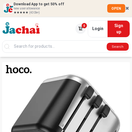
Download App to get 50% off
✖
OPEN
new user allowance
★★★★★
(430k+)
Sign
0
Login
up
Search