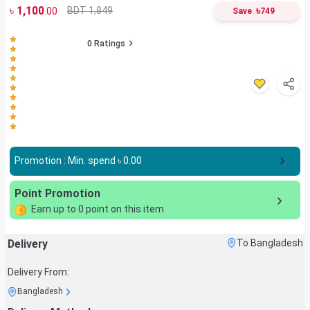
৳
1,100
৳
BDT 1,849
.00
Save
749
0
Ratings
Promotion : Min. spend ৳
0.00
Point Promotion
Earn up to
0
point on this item
Delivery
To Bangladesh
Delivery From:
Bangladesh