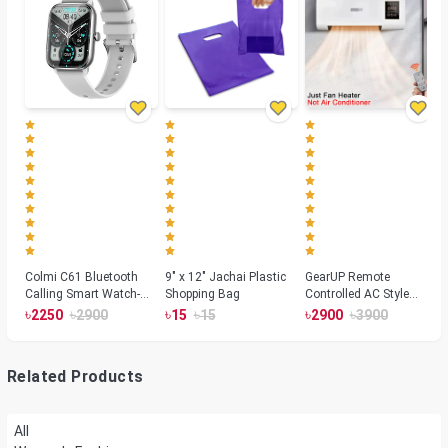
Colmi C61 Bluetooth
9" x 12" Jachai Plastic
GearUP Remote
Calling Smart Watch-
Shopping Bag
Controlled AC Style
Silver Color
Room Heater 1800
৳
৳
৳
৳
৳
৳
2250
2900
15
15
2900
3900
Watts, Wall or Table
Mount
Related Products
All