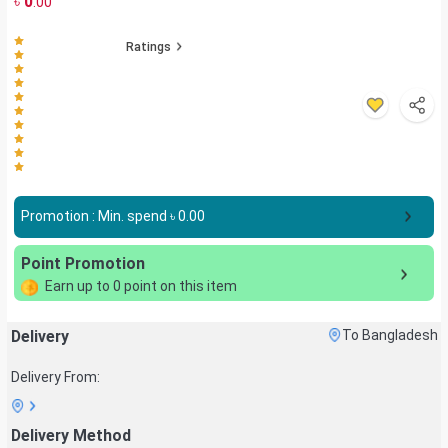
৳
0
.00
Ratings
Promotion : Min. spend ৳
0.00
Point Promotion
Earn up to
0
point on this item
Delivery
To Bangladesh
Delivery From:
Delivery Method