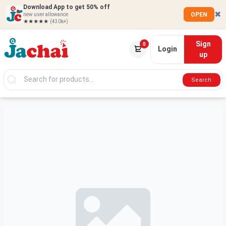
Download App to get 50% off
✖
OPEN
new user allowance
★★★★★
(430k+)
Sign
0
Login
up
Search