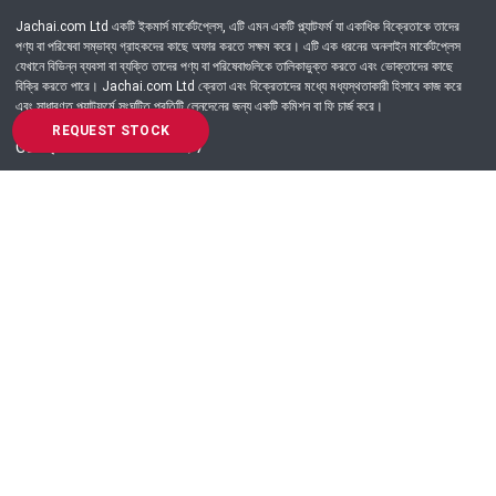
Jachai.com Ltd একটি ইকমার্স মার্কেটপ্লেস, এটি এমন একটি প্ল্যাটফর্ম যা একাধিক বিক্রেতাকে তাদের
পণ্য বা পরিষেবা সম্ভাব্য গ্রাহকদের কাছে অফার করতে সক্ষম করে। এটি এক ধরনের অনলাইন মার্কেটপ্লেস
যেখানে বিভিন্ন ব্যবসা বা ব্যক্তি তাদের পণ্য বা পরিষেবাগুলিকে তালিকাভুক্ত করতে এবং ভোক্তাদের কাছে
বিক্রি করতে পারে। Jachai.com Ltd ক্রেতা এবং বিক্রেতাদের মধ্যে মধ্যস্থতাকারী হিসাবে কাজ করে
এবং সাধারণত প্ল্যাটফর্মে সংঘটিত প্রতিটি লেনদেনের জন্য একটি কমিশন বা ফি চার্জ করে।
REQUEST STOCK
Got Question? Call us 24/7
09639-333444
Information
Customer Service
Order Process
About Us
Campaign Update
Returns & Refunds
News & Events
Terms & Conditions
Support & Helpline
Jachai Career Club
EMI Policy
Privacy Policy
Get in Touch
69/E, Green road, Panthapath, Dhaka-1215.
+880 9639-333444