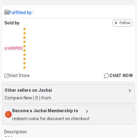
Fulfilled by :
Sold by
+
Follow
VERIFIED
Visit Store
CHAT NOW
Other sellers on Jachai
Compare New (
0
) from
Become a Jachai Membership to
redeem coins for discount on checkout
Description