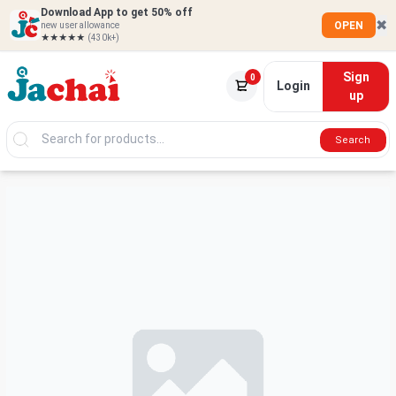
Download App to get 50% off
✖
OPEN
new user allowance
★★★★★
(430k+)
Sign
0
Login
up
Search