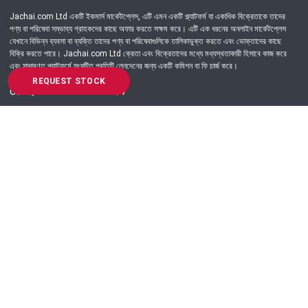
Jachai.com Ltd একটি ইকমার্স মার্কেটপ্লেস, এটি এমন একটি প্ল্যাটফর্ম যা একাধিক বিক্রেতাকে তাদের
পণ্য বা পরিষেবা সম্ভাব্য গ্রাহকদের কাছে অফার করতে সক্ষম করে। এটি এক ধরনের অনলাইন মার্কেটপ্লেস
যেখানে বিভিন্ন ব্যবসা বা ব্যক্তি তাদের পণ্য বা পরিষেবাগুলিকে তালিকাভুক্ত করতে এবং ভোক্তাদের কাছে
বিক্রি করতে পারে। Jachai.com Ltd ক্রেতা এবং বিক্রেতাদের মধ্যে মধ্যস্থতাকারী হিসাবে কাজ করে
এবং সাধারণত প্ল্যাটফর্মে সংঘটিত প্রতিটি লেনদেনের জন্য একটি কমিশন বা ফি চার্জ করে।
REQUEST STOCK
Got Question? Call us 24/7
09639-333444
Information
Customer Service
Order Process
About Us
Campaign Update
Returns & Refunds
News & Events
Terms & Conditions
Support & Helpline
Jachai Career Club
EMI Policy
Privacy Policy
Get in Touch
69/E, Green road, Panthapath, Dhaka-1215.
+880 9639-333444