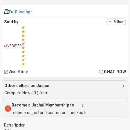
Fulfilled by :
Sold by
+
Follow
VERIFIED
Visit Store
CHAT NOW
Other sellers on Jachai
Compare New (
0
) from
Become a Jachai Membership to
redeem coins for discount on checkout
Description