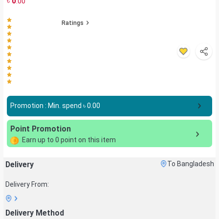
৳
0
.00
Ratings
Promotion : Min. spend ৳
0.00
Point Promotion
Earn up to
0
point on this item
Delivery
To Bangladesh
Delivery From:
Delivery Method