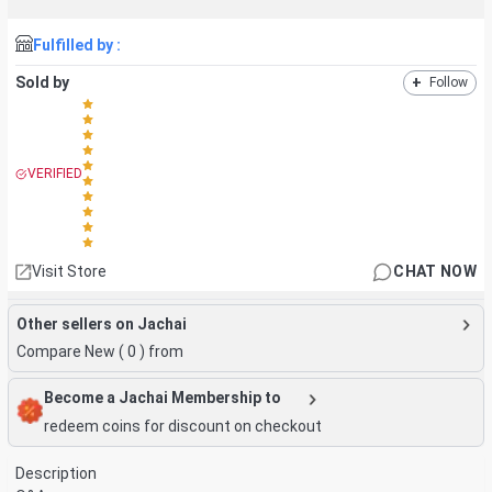
Fulfilled by :
Sold by
+
Follow
VERIFIED
Visit Store
CHAT NOW
Other sellers on Jachai
Compare New (
0
) from
Become a Jachai Membership to
redeem coins for discount on checkout
Description