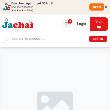
Download App to get 50% off
✖
OPEN
new user allowance
★★★★★
(430k+)
Sign
0
Login
up
Search