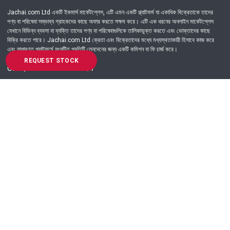
Jachai.com Ltd একটি ইকমার্স মার্কেটপ্লেস, এটি এমন একটি প্ল্যাটফর্ম যা একাধিক বিক্রেতাকে তাদের
পণ্য বা পরিষেবা সম্ভাব্য গ্রাহকদের কাছে অফার করতে সক্ষম করে। এটি এক ধরনের অনলাইন মার্কেটপ্লেস
যেখানে বিভিন্ন ব্যবসা বা ব্যক্তি তাদের পণ্য বা পরিষেবাগুলিকে তালিকাভুক্ত করতে এবং ভোক্তাদের কাছে
বিক্রি করতে পারে। Jachai.com Ltd ক্রেতা এবং বিক্রেতাদের মধ্যে মধ্যস্থতাকারী হিসাবে কাজ করে
এবং সাধারণত প্ল্যাটফর্মে সংঘটিত প্রতিটি লেনদেনের জন্য একটি কমিশন বা ফি চার্জ করে।
REQUEST STOCK
Got Question? Call us 24/7
09639-333444
Information
Customer Service
Order Process
About Us
Campaign Update
Returns & Refunds
News & Events
Terms & Conditions
Support & Helpline
Jachai Career Club
EMI Policy
Privacy Policy
Get in Touch
69/E, Green road, Panthapath, Dhaka-1215.
+880 9639-333444