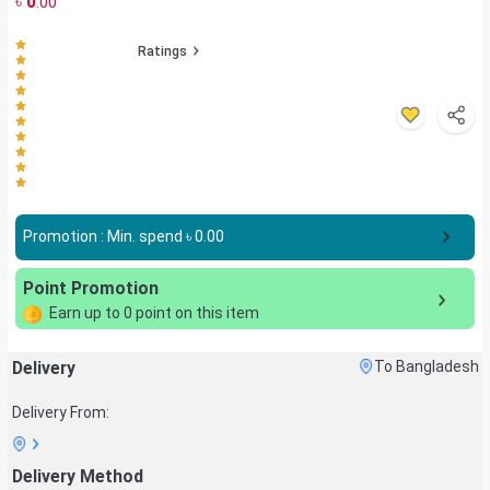
৳
0
.00
Ratings
Promotion : Min. spend ৳
0.00
Point Promotion
Earn up to
0
point on this item
Delivery
To Bangladesh
Delivery From:
Delivery Method