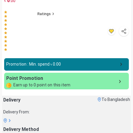
৳
0
.00
Ratings
Promotion : Min. spend ৳
0.00
Point Promotion
Earn up to
0
point on this item
Delivery
To Bangladesh
Delivery From:
Delivery Method