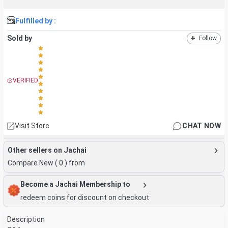
Fulfilled by :
Sold by
+
Follow
VERIFIED
Visit Store
CHAT NOW
Other sellers on Jachai
Compare New (
0
) from
Become a Jachai Membership to
redeem coins for discount on checkout
Description