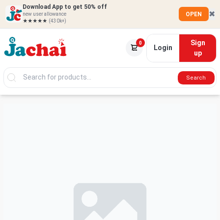
Download App to get 50% off
✖
OPEN
new user allowance
★★★★★
(430k+)
Sign
0
Login
up
Search