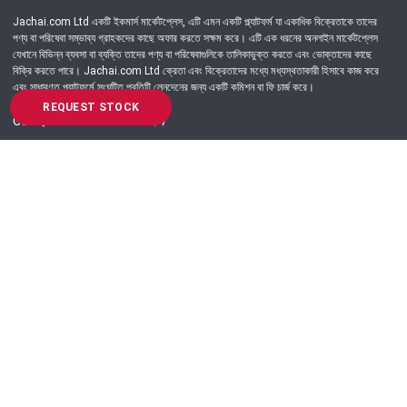
Jachai.com Ltd একটি ইকমার্স মার্কেটপ্লেস, এটি এমন একটি প্ল্যাটফর্ম যা একাধিক বিক্রেতাকে তাদের
পণ্য বা পরিষেবা সম্ভাব্য গ্রাহকদের কাছে অফার করতে সক্ষম করে। এটি এক ধরনের অনলাইন মার্কেটপ্লেস
যেখানে বিভিন্ন ব্যবসা বা ব্যক্তি তাদের পণ্য বা পরিষেবাগুলিকে তালিকাভুক্ত করতে এবং ভোক্তাদের কাছে
বিক্রি করতে পারে। Jachai.com Ltd ক্রেতা এবং বিক্রেতাদের মধ্যে মধ্যস্থতাকারী হিসাবে কাজ করে
এবং সাধারণত প্ল্যাটফর্মে সংঘটিত প্রতিটি লেনদেনের জন্য একটি কমিশন বা ফি চার্জ করে।
REQUEST STOCK
Got Question? Call us 24/7
09639-333444
Information
Customer Service
Order Process
About Us
Campaign Update
Returns & Refunds
News & Events
Terms & Conditions
Support & Helpline
Jachai Career Club
EMI Policy
Privacy Policy
Get in Touch
69/E, Green road, Panthapath, Dhaka-1215.
+880 9639-333444