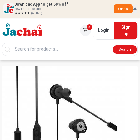
Download App to get 50% off
✖
OPEN
new user allowance
★★★★★
(430k+)
Sign
0
Login
up
Search