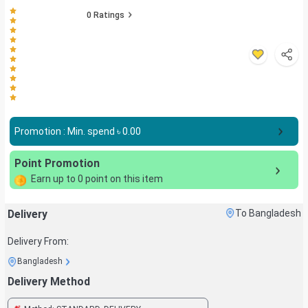
0
Ratings
Promotion : Min. spend ৳
0.00
Point Promotion
Earn up to
0
point on this item
Delivery
To Bangladesh
Delivery From:
Bangladesh
Delivery Method