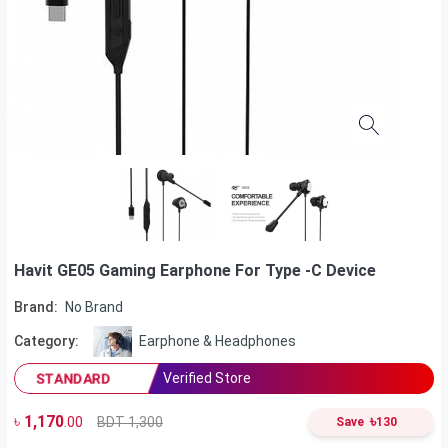
Havit GE05 Gaming Earphone For Type -C Device
Brand:
No Brand
Category:
Earphone & Headphones
Verified Store
STANDARD
৳
1,170
৳
BDT 1,300
.00
Save
130