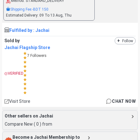
Method:
STANDARD_DELIVERY
Shipping Fee:
-BDT
150
Estimated Delivery:
09 To 13 Aug, Thu
Fulfilled by :
Jachai
Sold by
+
Follow
Jachai Flagship Store
7
Followers
VERIFIED
Visit Store
CHAT NOW
Other sellers on Jachai
Compare New (
0
) from
Become a Jachai Membership to