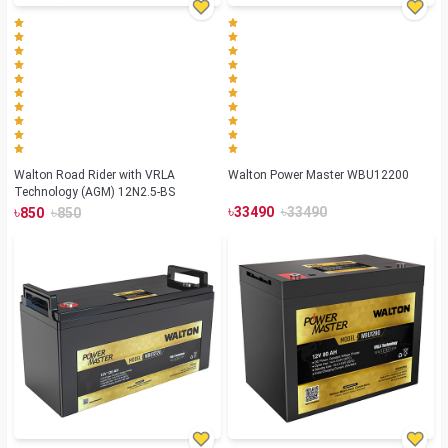
Walton Road Rider with VRLA
Walton Power Master WBU12200
Technology (AGM) 12N2.5-BS
৳
৳
৳
৳
33490
33490
850
850