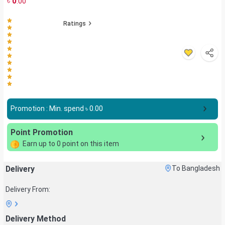
৳
0
.00
Ratings
Promotion : Min. spend ৳
0.00
Point Promotion
Earn up to
0
point on this item
Delivery
To Bangladesh
Delivery From:
Delivery Method