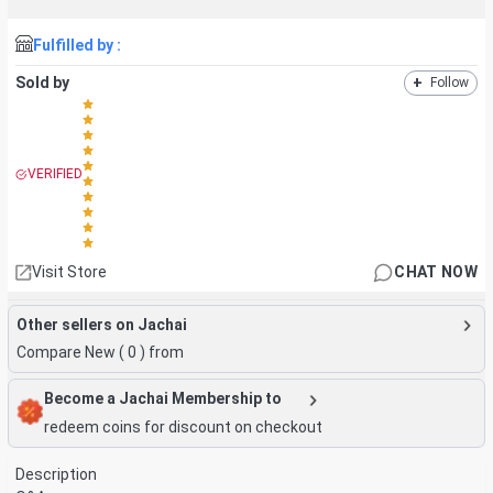
Fulfilled by :
Sold by
+
Follow
VERIFIED
Visit Store
CHAT NOW
Other sellers on Jachai
Compare New (
0
) from
Become a Jachai Membership to
redeem coins for discount on checkout
Description