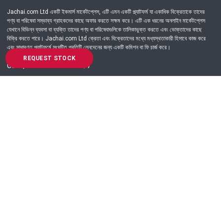
Jachai.com Ltd একটি ইকমার্স মার্কেটপ্লেস, এটি এমন একটি প্ল্যাটফর্ম যা একাধিক বিক্রেতাকে তাদের
পণ্য বা পরিষেবা সম্ভাব্য গ্রাহকদের কাছে অফার করতে সক্ষম করে। এটি এক ধরনের অনলাইন মার্কেটপ্লেস
যেখানে বিভিন্ন ব্যবসা বা ব্যক্তি তাদের পণ্য বা পরিষেবাগুলিকে তালিকাভুক্ত করতে এবং ভোক্তাদের কাছে
বিক্রি করতে পারে। Jachai.com Ltd ক্রেতা এবং বিক্রেতাদের মধ্যে মধ্যস্থতাকারী হিসাবে কাজ করে
এবং সাধারণত প্ল্যাটফর্মে সংঘটিত প্রতিটি লেনদেনের জন্য একটি কমিশন বা ফি চার্জ করে।
REQUEST STOCK
Got Question? Call us 24/7
09639-333444
Information
Customer Service
Order Process
About Us
Campaign Update
Returns & Refunds
News & Events
Terms & Conditions
Support & Helpline
Jachai Career Club
EMI Policy
Privacy Policy
Get in Touch
69/E, Green road, Panthapath, Dhaka-1215.
+880 9639-333444