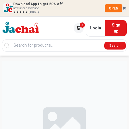
Download App to get 50% off
✖
OPEN
new user allowance
★★★★★
(430k+)
Sign
0
Login
up
Search