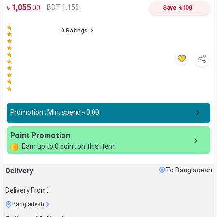
৳
1,055
৳
BDT 1,155
.00
Save
100
0
Ratings
Promotion : Min. spend ৳
0.00
Point Promotion
Earn up to
0
point on this item
Delivery
To Bangladesh
Delivery From:
Bangladesh