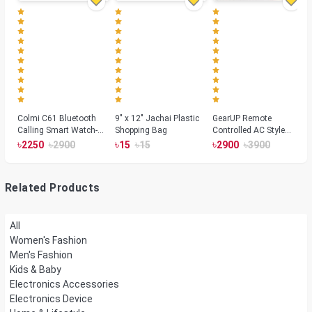
Colmi C61 Bluetooth
9" x 12" Jachai Plastic
GearUP Remote
Calling Smart Watch-
Shopping Bag
Controlled AC Style
Silver Color
Room Heater 1800
৳
৳
৳
৳
৳
৳
2250
2900
15
15
2900
3900
Watts, Wall or Table
Mount
Related Products
All
Women's Fashion
Men's Fashion
Kids & Baby
Electronics Accessories
Electronics Device