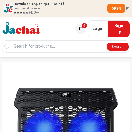
Download App to get 50% off
✖
OPEN
new user allowance
★★★★★
(430k+)
Sign
0
Login
up
Search