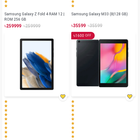
Samsung Galaxy Z Fold 4 RAM 12 |
Samsung Galaxy M33 (8|128 GB)
ROM 256 GB
৳
৳
৳
৳
35599
35599
259999
259999
৳
1600
OFF