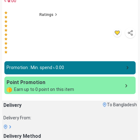
৳
0
.00
Ratings
Promotion : Min. spend ৳
0.00
Point Promotion
Earn up to
0
point on this item
Delivery
To Bangladesh
Delivery From:
Delivery Method