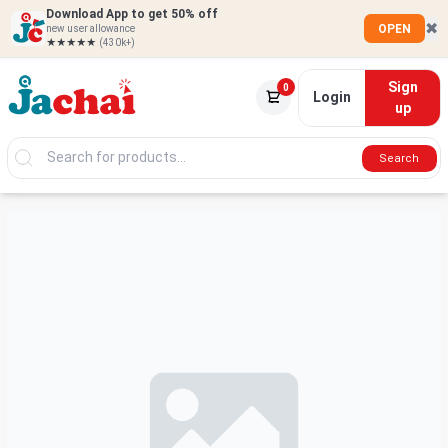
Download App to get 50% off
✖
OPEN
new user allowance
★★★★★
(430k+)
Sign
0
Login
up
Search