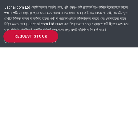
Jachai.com Ltd একটি ইকমার্স মার্কেটপ্লেস, এটি এমন একটি প্ল্যাটফর্ম যা একাধিক বিক্রেতাকে তাদের
পণ্য বা পরিষেবা সম্ভাব্য গ্রাহকদের কাছে অফার করতে সক্ষম করে। এটি এক ধরনের অনলাইন মার্কেটপ্লেস
যেখানে বিভিন্ন ব্যবসা বা ব্যক্তি তাদের পণ্য বা পরিষেবাগুলিকে তালিকাভুক্ত করতে এবং ভোক্তাদের কাছে
বিক্রি করতে পারে। Jachai.com Ltd ক্রেতা এবং বিক্রেতাদের মধ্যে মধ্যস্থতাকারী হিসাবে কাজ করে
এবং সাধারণত প্ল্যাটফর্মে সংঘটিত প্রতিটি লেনদেনের জন্য একটি কমিশন বা ফি চার্জ করে।
REQUEST STOCK
Got Question? Call us 24/7
09639-333444
Information
Customer Service
Order Process
About Us
Campaign Update
Returns & Refunds
News & Events
Terms & Conditions
Support & Helpline
Jachai Career Club
EMI Policy
Privacy Policy
Get in Touch
69/E, Green road, Panthapath, Dhaka-1215.
+880 9639-333444