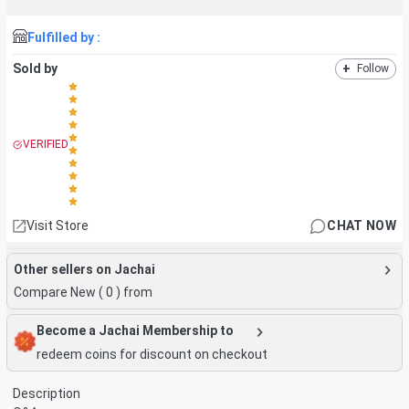
Fulfilled by :
Sold by
+
Follow
VERIFIED
Visit Store
CHAT NOW
Other sellers on Jachai
Compare New (
0
) from
Become a Jachai Membership to
redeem coins for discount on checkout
Description