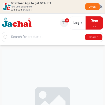
Download App to get 50% off
✖
OPEN
new user allowance
★★★★★
(430k+)
Sign
0
Login
up
Search