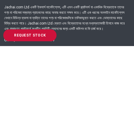
Jachai.com Ltd একটি ইকমার্স মার্কেটপ্লেস, এটি এমন একটি প্ল্যাটফর্ম যা একাধিক বিক্রেতাকে তাদের
পণ্য বা পরিষেবা সম্ভাব্য গ্রাহকদের কাছে অফার করতে সক্ষম করে। এটি এক ধরনের অনলাইন মার্কেটপ্লেস
যেখানে বিভিন্ন ব্যবসা বা ব্যক্তি তাদের পণ্য বা পরিষেবাগুলিকে তালিকাভুক্ত করতে এবং ভোক্তাদের কাছে
বিক্রি করতে পারে। Jachai.com Ltd ক্রেতা এবং বিক্রেতাদের মধ্যে মধ্যস্থতাকারী হিসাবে কাজ করে
এবং সাধারণত প্ল্যাটফর্মে সংঘটিত প্রতিটি লেনদেনের জন্য একটি কমিশন বা ফি চার্জ করে।
REQUEST STOCK
Got Question? Call us 24/7
09639-333444
Information
Customer Service
Order Process
About Us
Campaign Update
Returns & Refunds
News & Events
Terms & Conditions
Support & Helpline
Jachai Career Club
EMI Policy
Privacy Policy
Get in Touch
69/E, Green road, Panthapath, Dhaka-1215.
+880 9639-333444