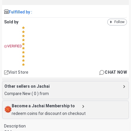
Fulfilled by :
Sold by
+
Follow
VERIFIED
Visit Store
CHAT NOW
Other sellers on Jachai
Compare New (
0
) from
Become a Jachai Membership to
redeem coins for discount on checkout
Description