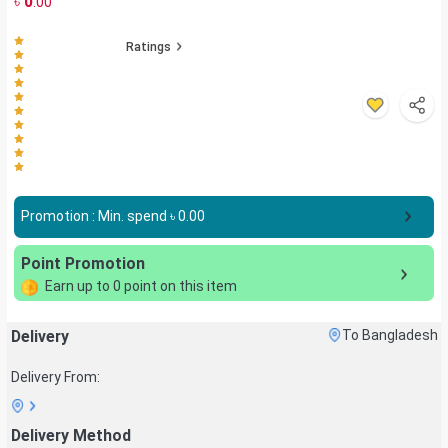
৳
0
.00
Ratings
Promotion : Min. spend ৳
0.00
Point Promotion
Earn up to
0
point on this item
Delivery
To Bangladesh
Delivery From:
Delivery Method