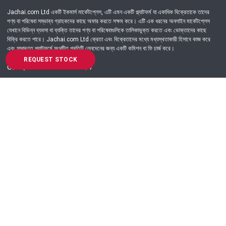
Jachai.com Ltd একটি ইকমার্স মার্কেটপ্লেস, এটি এমন একটি প্ল্যাটফর্ম যা একাধিক বিক্রেতাকে তাদের
পণ্য বা পরিষেবা সম্ভাব্য গ্রাহকদের কাছে অফার করতে সক্ষম করে। এটি এক ধরনের অনলাইন মার্কেটপ্লেস
যেখানে বিভিন্ন ব্যবসা বা ব্যক্তি তাদের পণ্য বা পরিষেবাগুলিকে তালিকাভুক্ত করতে এবং ভোক্তাদের কাছে
বিক্রি করতে পারে। Jachai.com Ltd ক্রেতা এবং বিক্রেতাদের মধ্যে মধ্যস্থতাকারী হিসাবে কাজ করে
এবং সাধারণত প্ল্যাটফর্মে সংঘটিত প্রতিটি লেনদেনের জন্য একটি কমিশন বা ফি চার্জ করে।
REQUEST STOCK
Got Question? Call us 24/7
09639-333444
Information
Customer Service
Order Process
About Us
Campaign Update
Returns & Refunds
News & Events
Terms & Conditions
Support & Helpline
Jachai Career Club
EMI Policy
Privacy Policy
Get in Touch
69/E, Green road, Panthapath, Dhaka-1215.
+880 9639-333444