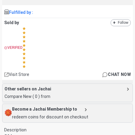
Fulfilled by :
Sold by
+
Follow
VERIFIED
Visit Store
CHAT NOW
Other sellers on Jachai
Compare New (
0
) from
Become a Jachai Membership to
redeem coins for discount on checkout
Description