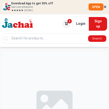
Download App to get 50% off
✖
OPEN
new user allowance
★★★★★
(430k+)
Sign
0
Login
up
Search