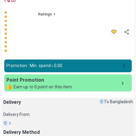
৳
0
.00
Ratings
Promotion : Min. spend ৳
0.00
Point Promotion
Earn up to
0
point on this item
Delivery
To Bangladesh
Delivery From:
Delivery Method